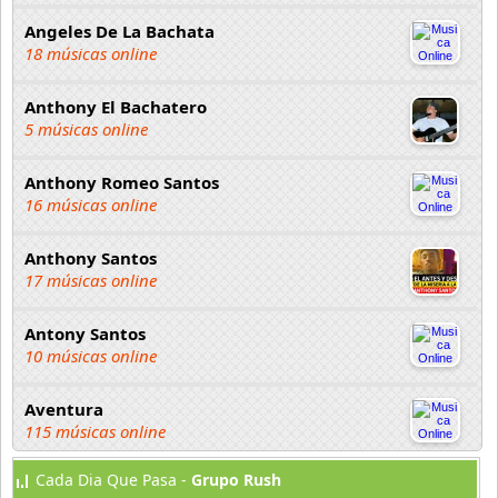
Angeles De La Bachata
18 músicas online
Anthony El Bachatero
5 músicas online
Anthony Romeo Santos
16 músicas online
Anthony Santos
17 músicas online
Antony Santos
10 músicas online
Aventura
115 músicas online
Cada Dia Que Pasa -
Grupo Rush
Bachata Hits