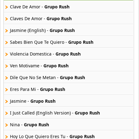
13 músicas online
Clave De Amor -
Grupo Rush
Bachateame Mama
Claves De Amor -
Grupo Rush
12 músicas online
Jasmine (English) -
Grupo Rush
Binomio De Oro
Sabes Bien Que Te Quiero -
Grupo Rush
145 músicas online
Violencia Domestica -
Grupo Rush
Binomio de Oro de America
40 músicas online
Ven Motivame -
Grupo Rush
Dile Que No Se Metan -
Grupo Rush
Carlos y Alejandra
16 músicas online
Eres Para Mi -
Grupo Rush
Jasmine -
Grupo Rush
Chili Fernandez
14 músicas online
I Just Called (English Version) -
Grupo Rush
Cromo X
Nina -
Grupo Rush
10 músicas online
Hoy Lo Que Quiero Eres Tu -
Grupo Rush