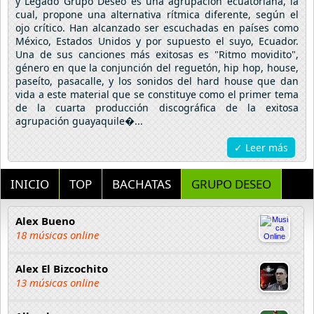
y Legado Grupo Deseo es una agrupación ecuatoriana, la
cual, propone una alternativa rítmica diferente, según el
ojo crítico. Han alcanzado ser escuchadas en países como
México, Estados Unidos y por supuesto el suyo, Ecuador.
Una de sus canciones más exitosas es "Ritmo movidito",
género en que la conjunción del reguetón, hip hop, house,
paseíto, pasacalle, y los sonidos del hard house que dan
vida a este material que se constituye como el primer tema
de la cuarta producción discográfica de la exitosa
agrupación guayaquile�...
✓ Leer más
INICIO
TOP
BACHATAS
GRUPO DESEO
Alex Bueno
18 músicas online
Alex El Bizcochito
13 músicas online