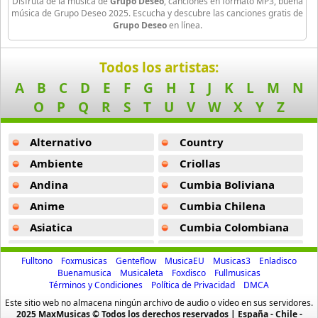
Disfruta de la música de
Grupo Deseo
, canciones en formato MP3, buena
40 músicas online
música de Grupo Deseo 2025. Escucha y descubre las canciones gratis de
Grupo Deseo
en línea.
Carlos y Alejandra
16 músicas online
Todos los artistas:
A
B
C
D
E
F
G
H
I
J
K
L
M
N
Chili Fernandez
14 músicas online
O
P
Q
R
S
T
U
V
W
X
Y
Z
Cromo X
Alternativo
Country
10 músicas online
Ambiente
Criollas
Andina
Cumbia Boliviana
Daniel Santa Cruz
15 músicas online
Anime
Cumbia Chilena
Asiatica
Cumbia Colombiana
Daniel Segura
Atevip
Cumbia Ecuatoriana
13 músicas online
Fulltono
Foxmusicas
Genteflow
MusicaEU
Musicas3
Enladisco
Bachatas
Cumbia Mexicana
Buenamusica
Musicaleta
Foxdisco
Fullmusicas
Dne
Términos y Condiciones
Política de Privacidad
DMCA
Baladas
Cumbia Pop
6 músicas online
Este sitio web no almacena ningún archivo de audio o vídeo en sus servidores.
Baladas De Oro
Cumbia Surena
2025 MaxMusicas © Todos los derechos reservados | España - Chile -