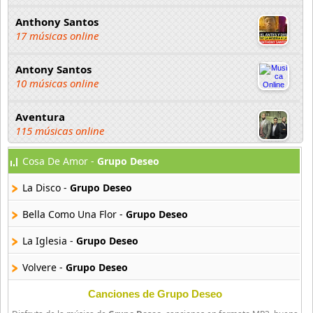
Anthony Santos
17 músicas online
Antony Santos
10 músicas online
Aventura
115 músicas online
Cosa De Amor -
Grupo Deseo
Bachata Hits
13 músicas online
La Disco -
Grupo Deseo
Bachateame Mama
Bella Como Una Flor -
Grupo Deseo
12 músicas online
La Iglesia -
Grupo Deseo
Binomio De Oro
Volvere -
Grupo Deseo
145 músicas online
Canciones de Grupo Deseo
Binomio de Oro de America