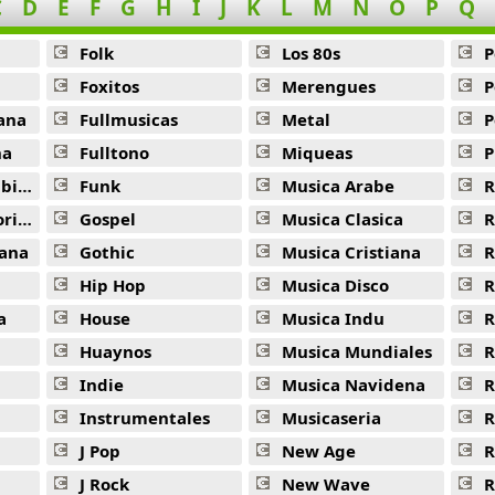
C
D
E
F
G
H
I
J
K
L
M
N
O
P
Q
Folk
Los 80s
P
Foxitos
Merengues
P
ana
Fullmusicas
Metal
P
na
Fulltono
Miqueas
P
ana
Funk
Musica Arabe
R
ana
Gospel
Musica Clasica
R
ana
Gothic
Musica Cristiana
R
Hip Hop
Musica Disco
R
a
House
Musica Indu
R
Huaynos
Musica Mundiales
R
Indie
Musica Navidena
R
Instrumentales
Musicaseria
R
J Pop
New Age
R
J Rock
New Wave
R