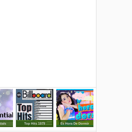
ials
Top Hits 1979
Es Hora De Dormir