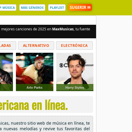
SUGERIR ✉
P MÚSICA
MÁS GÉNEROS
PLAYLIST
as mejores canciones de 2025 en
MaxMusicas
, tu fuente
LADAS
ALTERNATIVO
ELECTRÓNICA
Arlo Parks
Harry Styles
icana en línea.
icas, nuestro sitio web de música en línea, te
ra nuevas melodías y revive tus favoritas del