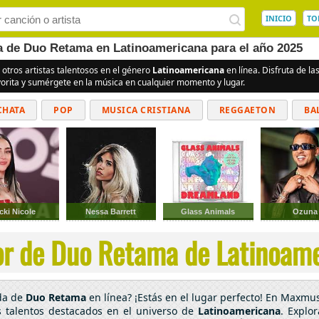
INICIO
TO
ea de Duo Retama en Latinoamericana para el año 2025
 otros artistas talentosos en el género
Latinoamericana
en línea. Disfruta de l
vorita y sumérgete en la música en cualquier momento y lugar.
CHATA
POP
MUSICA CRISTIANA
REGGAETON
BA
CUMBIAS
cki Nicole
Nessa Barrett
Glass Animals
Ozuna
or de Duo Retama de Latinoamer
ada de
Duo Retama
en línea? ¡Estás en el lugar perfecto! En Maxmus
 talentos destacados en el universo de
Latinoamericana
. Explo