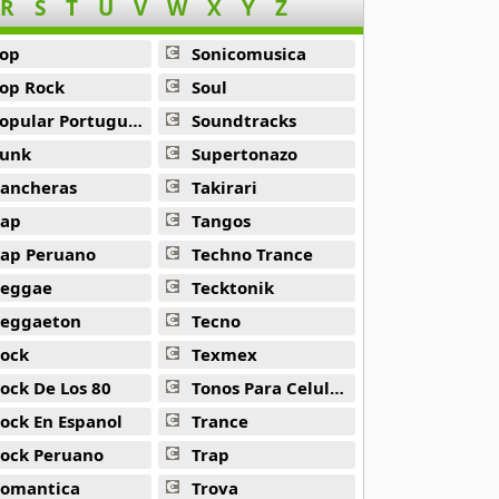
R
S
T
U
V
W
X
Y
Z
op
Sonicomusica
op Rock
Soul
opular Portuguesa
Soundtracks
unk
Supertonazo
ancheras
Takirari
ap
Tangos
ap Peruano
Techno Trance
eggae
Tecktonik
eggaeton
Tecno
ock
Texmex
ock De Los 80
Tonos Para Celulares
ock En Espanol
Trance
ock Peruano
Trap
omantica
Trova