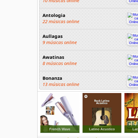
10 músicas online
Antologia
22 músicas online
Aullagas
9 músicas online
Awatinas
8 músicas online
Bonanza
13 músicas online
Chayac
4 músicas online
Chopas
18 músicas online
French Wave
Latino Acustico
Lat