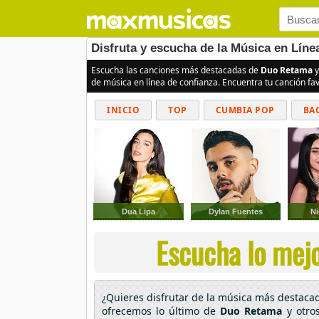
Disfruta y escucha de la Música en Lín
Escucha las canciones más destacadas de
Duo Retama
y
de música en línea de confianza. Encuentra tu canción fa
INICIO
TOP
CUMBIA POP
BA
Dua Lipa
Dylan Fuentes
Ni
Escucha lo mej
¿Quieres disfrutar de la música más destac
ofrecemos lo último de
Duo Retama
y otros