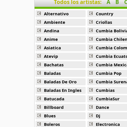
Todos los artistas:
A
B
Chopkjas
12 músicas online
Alternativo
Country
Damaris
Ambiente
Criollas
11 músicas online
Andina
Cumbia Bolivi
Anime
Cumbia Chile
Danielito
5 músicas online
Asiatica
Cumbia Colombi
Atevip
Cumbia Ecuatori
Dennis Fabricio
Bachatas
Cumbia Mexic
7 músicas online
Baladas
Cumbia Pop
Diosdado Gaitan
Baladas De Oro
Cumbia Suren
30 músicas online
Baladas En Ingles
Cumbias
Batucada
CumbiaSur
Duo Ayacucho
18 músicas online
Billboard
Dance
Blues
Dj
Duo Latidos
20 músicas online
Boleros
Electronica