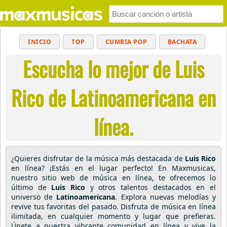
INICIO
TOP
CUMBIA POP
BACHATA
Escucha lo mejor de Luis
POP
MUSICA CRISTIANA
REGGAETON
BALADAS
ALTERNATIVO
ELECTRÓNICA
Rico de Latinoamericana en
CUMBIAS
línea.
¿Quieres disfrutar de la música más destacada de
Luis Rico
en línea? ¡Estás en el lugar perfecto! En Maxmusicas,
nuestro sitio web de música en línea, te ofrecemos lo
último de
Luis Rico
y otros talentos destacados en el
universo de
Latinoamericana
. Explora nuevas melodías y
revive tus favoritas del pasado. Disfruta de música en línea
ilimitada, en cualquier momento y lugar que prefieras.
Únete a nuestra vibrante comunidad en línea y vive la