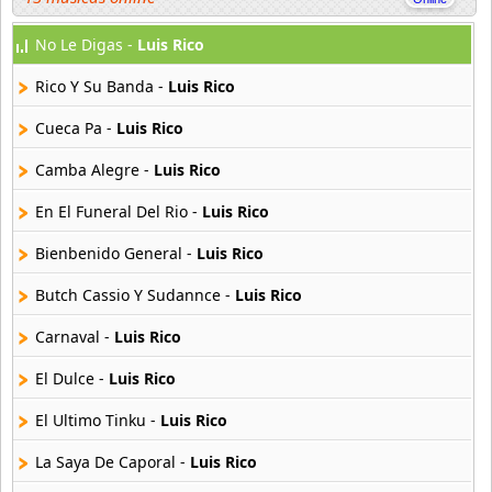
No Le Digas -
Luis Rico
Chayac
4 músicas online
Rico Y Su Banda -
Luis Rico
Chopas
Cueca Pa -
Luis Rico
18 músicas online
Camba Alegre -
Luis Rico
Chopkjas
En El Funeral Del Rio -
Luis Rico
12 músicas online
Bienbenido General -
Luis Rico
Damaris
11 músicas online
Butch Cassio Y Sudannce -
Luis Rico
Carnaval -
Luis Rico
Danielito
5 músicas online
El Dulce -
Luis Rico
El Ultimo Tinku -
Luis Rico
Dennis Fabricio
7 músicas online
La Saya De Caporal -
Luis Rico