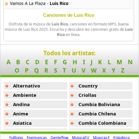
Diosdado Gaitan
Vamos A La Plaza -
Luis Rico
30 músicas online
Canciones de Luis Rico
Duo Ayacucho
Disfruta de la música de
Luis Rico
, canciones en formato MP3, buena
18 músicas online
música de Luis Rico 2025. Escucha y descubre las canciones gratis de
Luis
Rico
en línea.
Duo Latidos
20 músicas online
Todos los artistas:
A
B
C
D
E
F
G
H
I
J
K
L
M
N
Duo Nuevo Amanecer
O
P
Q
R
S
T
U
V
W
X
Y
Z
11 músicas online
Alternativo
Country
Duo Pachas
9 músicas online
Ambiente
Criollas
Andina
Cumbia Boliviana
Duo Retama
12 músicas online
Anime
Cumbia Chilena
Asiatica
Cumbia Colombiana
Duo Romances
Atevip
Cumbia Ecuatoriana
31 músicas online
Fulltono
Foxmusicas
Genteflow
MusicaEU
Musicas3
Enladisco