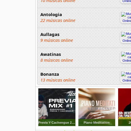
10 músicas online
Antologia
22 músicas online
Aullagas
9 músicas online
Awatinas
8 músicas online
Bonanza
13 músicas online
Chayac
4 músicas online
Chopas
18 músicas online
Previa Y Cachengue 2023
Piano Meditation
2