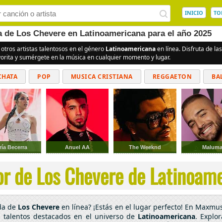
INICIO
TO
ea de Los Chevere en Latinoamericana para el año 2025
 otros artistas talentosos en el género
Latinoamericana
en línea. Disfruta de l
vorita y sumérgete en la música en cualquier momento y lugar.
CHATA
POP
MUSICA CRISTIANA
REGGAETON
BA
CUMBIAS
ría Becerra
Anuel AA
The Weeknd
Malum
r de Los Chevere de Latinoame
ada de
Los Chevere
en línea? ¡Estás en el lugar perfecto! En Maxmus
 talentos destacados en el universo de
Latinoamericana
. Explo