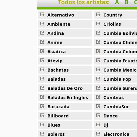
Todos los artistas:
A
B
Chopkjas
12 músicas online
Alternativo
Country
Damaris
Ambiente
Criollas
11 músicas online
Andina
Cumbia Bolivi
Anime
Cumbia Chile
Danielito
5 músicas online
Asiatica
Cumbia Colombi
Atevip
Cumbia Ecuatori
Dennis Fabricio
Bachatas
Cumbia Mexic
7 músicas online
Baladas
Cumbia Pop
Diosdado Gaitan
Baladas De Oro
Cumbia Suren
30 músicas online
Baladas En Ingles
Cumbias
Batucada
CumbiaSur
Duo Ayacucho
18 músicas online
Billboard
Dance
Blues
Dj
Duo Latidos
20 músicas online
Boleros
Electronica