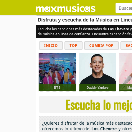
Disfruta y escucha de la Música en Lín
Escucha las canciones más destacadas de
Los Chevere
y
de música en línea de confianza. Encuentra tu canción fa
INICIO
TOP
CUMBIA POP
BA
BTS
Daddy Yankee
Ma
Escucha lo mejo
¿Quieres disfrutar de la música más destac
ofrecemos lo último de
Los Chevere
y otros