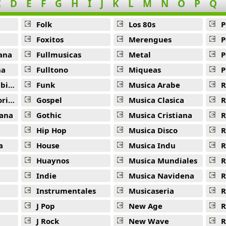
C
D
E
F
G
H
I
J
K
L
M
N
O
P
Q
Despedida Del Carnaval -
Los Chevere
Folk
Los 80s
P
Homenaje Al Jacha Flores -
Los Chevere
Foxitos
Merengues
P
Sal De Mis Vista -
Los Chevere
ana
Fullmusicas
Metal
P
Seleccion De Clasicos -
Los Chevere
na
Fulltono
Miqueas
P
ana
Funk
Musica Arabe
R
Seleccion De Cumbias -
Los Chevere
ana
Gospel
Musica Clasica
R
Seleccion De Morenadas -
Los Chevere
ana
Gothic
Musica Cristiana
R
Si Esta Calle Nos Separa -
Los Chevere
Hip Hop
Musica Disco
R
Una De Dos -
Los Chevere
a
House
Musica Indu
R
Huaynos
Musica Mundiales
R
Yo No Soy Dios -
Los Chevere
Indie
Musica Navidena
R
Chau Ano Viejo -
Los Chevere
Instrumentales
Musicaseria
R
Cierren La Puerta Huayno -
Los Chevere
J Pop
New Age
R
Cuando Me Vaya -
Los Chevere
J Rock
New Wave
R