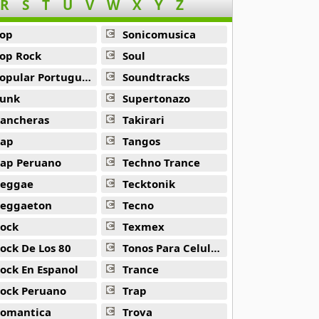
R
S
T
U
V
W
X
Y
Z
op
Sonicomusica
op Rock
Soul
opular Portuguesa
Soundtracks
unk
Supertonazo
ancheras
Takirari
ap
Tangos
ap Peruano
Techno Trance
eggae
Tecktonik
eggaeton
Tecno
ock
Texmex
ock De Los 80
Tonos Para Celulares
ock En Espanol
Trance
ock Peruano
Trap
omantica
Trova