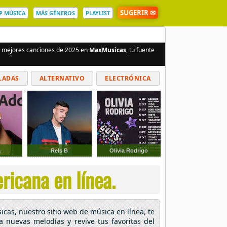
SUGERIR ✉
P MÚSICA
MÁS GÉNEROS
PLAYLIST
as mejores canciones de 2025 en
MaxMusicas
, tu fuente
LADAS
ALTERNATIVO
ELECTRÓNICA
a
Rels B
Olivia Rodrigo
ricana en línea.
icas, nuestro sitio web de música en línea, te
ra nuevas melodías y revive tus favoritas del