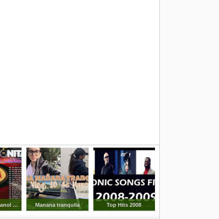
Baladas En Espanol De Los 80s
Manana tranquila
Top Hits 2008