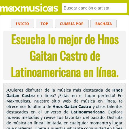
INICIO
TOP
CUMBIA POP
BACHATA
Escucha lo mejor de Hnos
POP
MUSICA CRISTIANA
REGGAETON
BALADAS
ALTERNATIVO
ELECTRÓNICA
Gaitan Castro de
CUMBIAS
Latinoamericana en línea.
¿Quieres disfrutar de la música más destacada de
Hnos
Gaitan Castro
en línea? ¡Estás en el lugar perfecto! En
Maxmusicas, nuestro sitio web de música en línea, te
ofrecemos lo último de
Hnos Gaitan Castro
y otros talentos
destacados en el universo de
Latinoamericana
. Explora
nuevas melodías y revive tus favoritas del pasado. Disfruta
de música en línea ilimitada, en cualquier momento y lugar
que prefieras. Únete a nuestra vibrante comunidad en línea