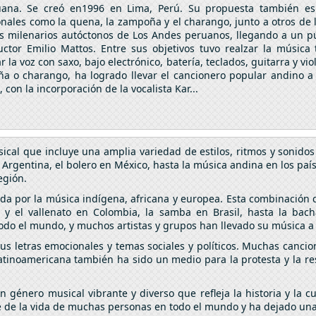
ana. Se creó en1996 en Lima, Perú. Su propuesta también e
onales como la quena, la zampoña y el charango, junto a otros de
os milenarios autóctonos de Los Andes peruanos, llegando a un p
or Emilio Mattos. Entre sus objetivos tuvo realzar la música 
a voz con saxo, bajo electrónico, batería, teclados, guitarra y vio
 o charango, ha logrado llevar el cancionero popular andino a 
con la incorporación de la vocalista Kar...
cal que incluye una amplia variedad de estilos, ritmos y sonidos
 Argentina, el bolero en México, hasta la música andina en los paí
región.
da por la música indígena, africana y europea. Esta combinación d
y el vallenato en Colombia, la samba en Brasil, hasta la bach
do el mundo, y muchos artistas y grupos han llevado su música a 
s letras emocionales y temas sociales y políticos. Muchas cancion
latinoamericana también ha sido un medio para la protesta y la r
 género musical vibrante y diverso que refleja la historia y la 
te de la vida de muchas personas en todo el mundo y ha dejado una