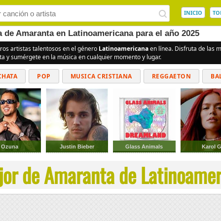
INICIO
TO
ea de Amaranta en Latinoamericana para el año 2025
ros artistas talentosos en el género
Latinoamericana
en línea. Disfruta de las
ita y sumérgete en la música en cualquier momento y lugar.
CHATA
POP
MUSICA CRISTIANA
REGGAETON
BA
CUMBIAS
Ozuna
Justin Bieber
Glass Animals
Karol 
jor de Amaranta de Latinoameri