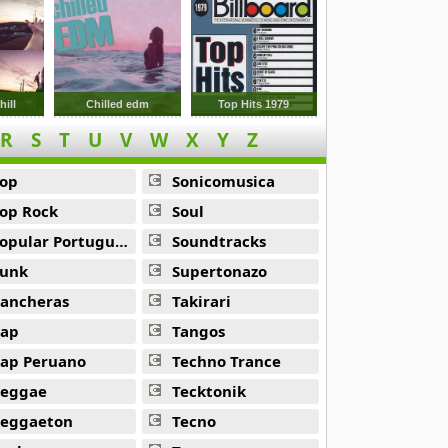
ill
Chilled edm
Top Hits 1979
R
S
T
U
V
W
X
Y
Z
op
Sonicomusica
op Rock
Soul
opular Portuguesa
Soundtracks
unk
Supertonazo
ancheras
Takirari
ap
Tangos
ap Peruano
Techno Trance
eggae
Tecktonik
eggaeton
Tecno