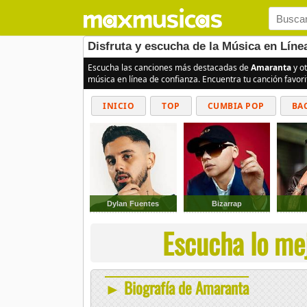
Disfruta y escucha de la Música en Lín
Escucha las canciones más destacadas de
Amaranta
y ot
música en línea de confianza. Encuentra tu canción favor
INICIO
TOP
CUMBIA POP
BA
Dylan Fuentes
Bizarrap
Escucha lo me
► Biografía de Amaranta