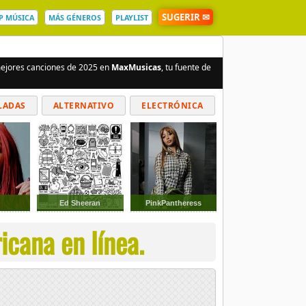
SUGERIR ✉
P MÚSICA
MÁS GÉNEROS
PLAYLIST
 mejores canciones de 2025 en
MaxMusicas
, tu fuente de
LADAS
ALTERNATIVO
ELECTRÓNICA
G
Ed Sheeran
PinkPantheress
cana en línea.