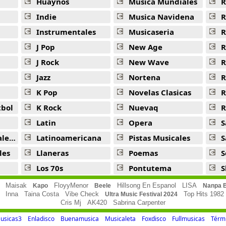
Huaynos
Musica Mundiales
R
Mi Gran Ilusion -
Amaranta
Indie
Musica Navidena
R
Instrumentales
Musicaseria
R
J Pop
New Age
R
J Rock
New Wave
R
Jazz
Nortena
R
K Pop
Novelas Clasicas
tbol
K Rock
Nuevaq
R
Latin
Opera
S
jas
Latinoamericana
Pistas Musicales
S
les
Llaneras
Poemas
S
Los 70s
Pontutema
S
Maisak
FloyyMenor
Hillsong En Espanol
LISA
Kapo
Beele
Nanpa 
Inna
Taina Costa
Vibe Check
Top Hits 1982
Ultra Music Festival 2024
Cris Mj
AK420
Sabrina Carpenter
usicas3
Enladisco
Buenamusica
Musicaleta
Foxdisco
Fullmusicas
Térmi