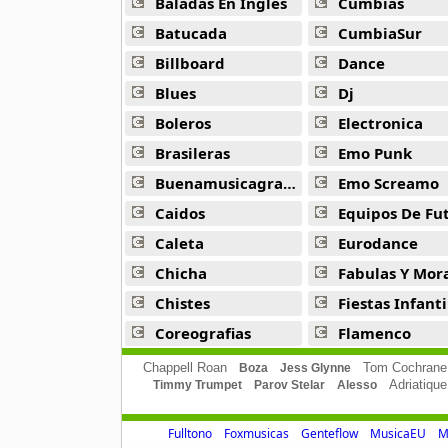
Baladas En Ingles
Cumbias
Batucada
CumbiaSur
Duo Ayacucho
18 músicas online
Billboard
Dance
Blues
Dj
Duo Latidos
20 músicas online
Boleros
Electronica
Brasileras
Emo Punk
Duo Nuevo Amanecer
Buenamusicagratis
Emo Screamo
11 músicas online
Caidos
Equipos De Fu
Duo Pachas
Caleta
Eurodance
9 músicas online
Chicha
Fabulas Y Morale
Chistes
Fiestas Infanti
Duo Retama
12 músicas online
Coreografias
Flamenco
Chappell Roan
Tom Cochrane
Boza
Jess Glynne
Duo Romances
Adriatique
Timmy Trumpet
Parov Stelar
Alesso
31 músicas online
Fulltono
Foxmusicas
Genteflow
MusicaEU
M
Duo Sentimiento