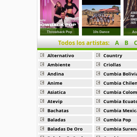
Chayac
4 músicas online
Chopas
18 músicas online
Throwback Pop
10s Dance
Ac
Todos los artistas:
A
B
Chopkjas
12 músicas online
Alternativo
Country
Damaris
Ambiente
Criollas
11 músicas online
Andina
Cumbia Bolivi
Anime
Cumbia Chile
Danielito
5 músicas online
Asiatica
Cumbia Colombi
Atevip
Cumbia Ecuatori
Dennis Fabricio
Bachatas
Cumbia Mexic
7 músicas online
Baladas
Cumbia Pop
Diosdado Gaitan
Baladas De Oro
Cumbia Suren
30 músicas online