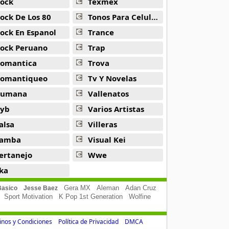
ock
Texmex
ock De Los 80
Tonos Para Celulares
ock En Espanol
Trance
ock Peruano
Trap
omantica
Trova
omantiqueo
Tv Y Novelas
Rumana
Vallenatos
yb
Varios Artistas
alsa
Villeras
amba
Visual Kei
ertanejo
Wwe
ka
Gera MX
Aleman
Adan Cruz
Basico
Jesse Baez
Sport Motivation
K Pop 1st Generation
Wolfine
nos y Condiciones
Política de Privacidad
DMCA