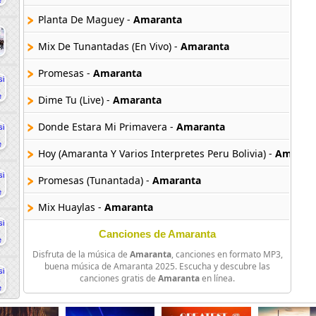
Planta De Maguey -
Amaranta
Mix De Tunantadas (En Vivo) -
Amaranta
Promesas -
Amaranta
Dime Tu (Live) -
Amaranta
Donde Estara Mi Primavera -
Amaranta
Hoy (Amaranta Y Varios Interpretes Peru Bolivia) -
Amaran
Promesas (Tunantada) -
Amaranta
Mix Huaylas -
Amaranta
Mix Pucarina -
Amaranta
Canciones de Amaranta
Disfruta de la música de
Amaranta
, canciones en formato MP3,
Amor De Telenovela -
Amaranta
buena música de Amaranta 2025. Escucha y descubre las
canciones gratis de
Amaranta
en línea.
Costumbres -
Amaranta
Rosas Negras (En Vivo) -
Amaranta