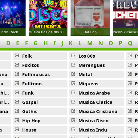
 Indie Rock
Musica De Los 70s 80s 90s
Hot Pop
C
D
E
F
G
H
I
J
K
L
M
N
O
P
Q
Folk
Los 80s
P
Foxitos
Merengues
P
ana
Fullmusicas
Metal
P
na
Fulltono
Miqueas
P
ana
Funk
Musica Arabe
R
ana
Gospel
Musica Clasica
R
ana
Gothic
Musica Cristiana
R
Hip Hop
Musica Disco
R
a
House
Musica Indu
R