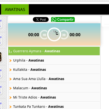
AWATINAS
00:00
00:00
Guerrero Aymara -
Awatinas
Urphila -
Awatinas
Kullakita -
Awatinas
Ama Sua Ama Llulla -
Awatinas
Malacum -
Awatinas
Mi Triste Adios -
Awatinas
Tunkata Pa Tunkaro -
Awatinas