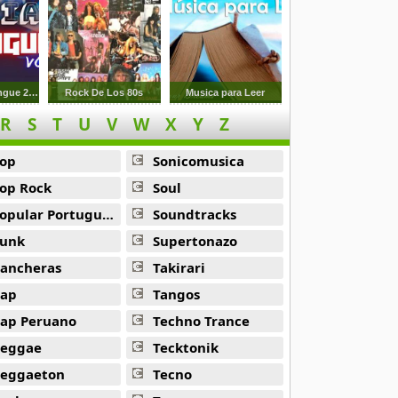
Previa Y Cachengue 2023
Rock De Los 80s
Musica para Leer
R
S
T
U
V
W
X
Y
Z
op
Sonicomusica
op Rock
Soul
opular Portuguesa
Soundtracks
unk
Supertonazo
ancheras
Takirari
ap
Tangos
ap Peruano
Techno Trance
eggae
Tecktonik
eggaeton
Tecno