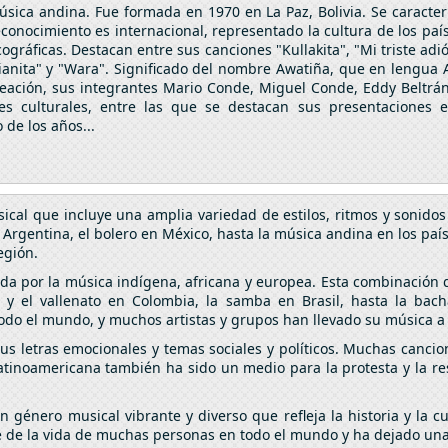
ica andina. Fue formada en 1970 en La Paz, Bolivia. Se caracteriza
econocimiento es internacional, representado la cultura de los país
ficas. Destacan entre sus canciones "Kullakita", "Mi triste adiós"
ianita" y "Wara". Significado del nombre Awatiña, que en lengua 
ación, sus integrantes Mario Conde, Miguel Conde, Eddy Beltrán, 
es culturales, entre las que se destacan sus presentaciones en
 de los años...
cal que incluye una amplia variedad de estilos, ritmos y sonidos
 Argentina, el bolero en México, hasta la música andina en los paí
región.
da por la música indígena, africana y europea. Esta combinación d
y el vallenato en Colombia, la samba en Brasil, hasta la bach
do el mundo, y muchos artistas y grupos han llevado su música a 
s letras emocionales y temas sociales y políticos. Muchas cancion
latinoamericana también ha sido un medio para la protesta y la r
 género musical vibrante y diverso que refleja la historia y la 
te de la vida de muchas personas en todo el mundo y ha dejado una