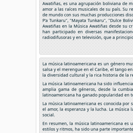
Awatiñas, es una agrupación boliviana de mús
amor a las raíces musicales de su país. Su r
de mundo con sus muchas producciones discográ
P'a Tunkaru", "Mayata Tunkaru", "Dulce Boliv
Awatiñas en la Música Awatiñas desde su cre
han participado en diversas manifestacion
radiodifusoras y en televisión, que a principio
La música latinoamericana es un género musi
salsa y el merengue en el Caribe, el tango en
la diversidad cultural y la rica historia de la 
La música latinoamericana ha sido influencia
amplia gama de géneros, desde la cumbia 
latinoamericana ha ganado popularidad en to
La música latinoamericana es conocida por su
el amor, la esperanza y la lucha. La música 
social.
En resumen, la música latinoamericana es un
estilos y ritmos, ha sido una parte importan