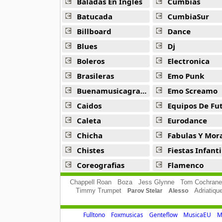
Baladas En Ingles
Cumbias
Batucada
CumbiaSur
Duo Ayacucho
18 músicas online
Billboard
Dance
Blues
Dj
Duo Latidos
20 músicas online
Boleros
Electronica
Brasileras
Emo Punk
Duo Nuevo Amanecer
Buenamusicagratis
Emo Screamo
11 músicas online
Caidos
Equipos De Fu
Duo Pachas
Caleta
Eurodance
9 músicas online
Chicha
Fabulas Y Morale
Chistes
Fiestas Infanti
Duo Retama
12 músicas online
Coreografias
Flamenco
Chappell Roan
Boza
Jess Glynne
Tom Cochrane
Duo Romances
Timmy Trumpet
Adriatiqu
Parov Stelar
Alesso
31 músicas online
Fulltono
Foxmusicas
Genteflow
MusicaEU
M
Duo Sentimiento