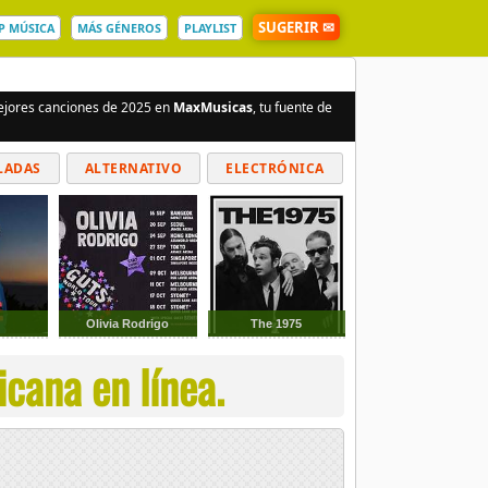
SUGERIR ✉
P MÚSICA
MÁS GÉNEROS
PLAYLIST
mejores canciones de 2025 en
MaxMusicas
, tu fuente de
LADAS
ALTERNATIVO
ELECTRÓNICA
Olivia Rodrigo
The 1975
cana en línea.