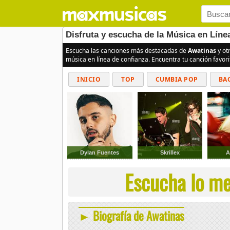
Disfruta y escucha de la Música en Líne
Escucha las canciones más destacadas de
Awatinas
y ot
música en línea de confianza. Encuentra tu canción favor
INICIO
TOP
CUMBIA POP
BA
Dylan Fuentes
Skrillex
A
Escucha lo me
► Biografía de Awatinas