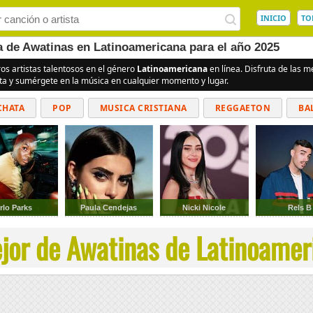
INICIO
TO
a de Awatinas en Latinoamericana para el año 2025
ros artistas talentosos en el género
Latinoamericana
en línea. Disfruta de las 
ita y sumérgete en la música en cualquier momento y lugar.
CHATA
POP
MUSICA CRISTIANA
REGGAETON
BA
CUMBIAS
rlo Parks
Paula Cendejas
Nicki Nicole
Rels B
jor de Awatinas de Latinoameri