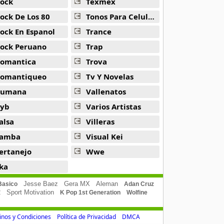
ock
Texmex
ock De Los 80
Tonos Para Celulares
ock En Espanol
Trance
ock Peruano
Trap
omantica
Trova
omantiqueo
Tv Y Novelas
Rumana
Vallenatos
yb
Varios Artistas
alsa
Villeras
amba
Visual Kei
ertanejo
Wwe
ka
Jesse Baez
Gera MX
Aleman
Basico
Adan Cruz
2
Sport Motivation
K Pop 1st Generation
Wolfine
nos y Condiciones
Política de Privacidad
DMCA