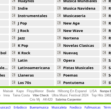
Huaynos
Musica Mundiales
R
Indie
Musica Navidena
R
Instrumentales
Musicaseria
R
J Pop
New Age
R
J Rock
New Wave
R
Jazz
Nortena
R
K Pop
Novelas Clasicas
tbol
K Rock
Nuevaq
R
Latin
Opera
S
jas
Latinoamericana
Pistas Musicales
S
les
Llaneras
Poemas
S
Los 70s
Pontutema
S
Maisak
Kapo
FloyyMenor
Beele
Hillsong En Espanol
LISA
Nanpa 
e
Inna
Taina Costa
Ultra Music Festival 2024
Top Hits 198
Vibe Check
Cris Mj
AK420
Sabrina Carpenter
usicas3
Enladisco
Buenamusica
Musicaleta
Foxdisco
Fullmusicas
Térmi