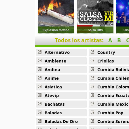
Chayac
4 músicas online
Chopas
18 músicas online
Explosion Mexico
Salsa Hits
00s
Todos los artistas:
A
B
Chopkjas
12 músicas online
Alternativo
Country
Damaris
Ambiente
Criollas
11 músicas online
Andina
Cumbia Bolivi
Anime
Cumbia Chile
Danielito
5 músicas online
Asiatica
Cumbia Colombi
Atevip
Cumbia Ecuatori
Dennis Fabricio
Bachatas
Cumbia Mexic
7 músicas online
Baladas
Cumbia Pop
Diosdado Gaitan
Baladas De Oro
Cumbia Suren
30 músicas online