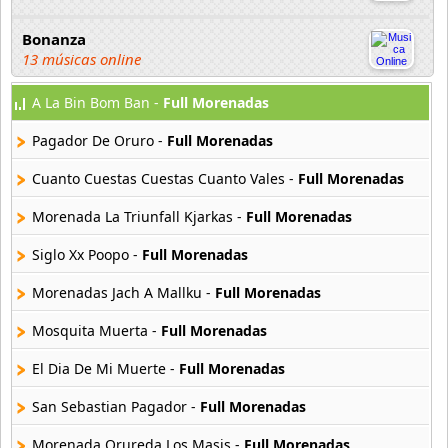
Bonanza
13 músicas online
A La Bin Bom Ban -
Full Morenadas
Chayac
4 músicas online
Pagador De Oruro -
Full Morenadas
Chopas
Cuanto Cuestas Cuestas Cuanto Vales -
Full Morenadas
18 músicas online
Morenada La Triunfall Kjarkas -
Full Morenadas
Chopkjas
Siglo Xx Poopo -
Full Morenadas
12 músicas online
Morenadas Jach A Mallku -
Full Morenadas
Damaris
11 músicas online
Mosquita Muerta -
Full Morenadas
El Dia De Mi Muerte -
Full Morenadas
Danielito
5 músicas online
San Sebastian Pagador -
Full Morenadas
Morenada Orureda Los Masis -
Full Morenadas
Dennis Fabricio