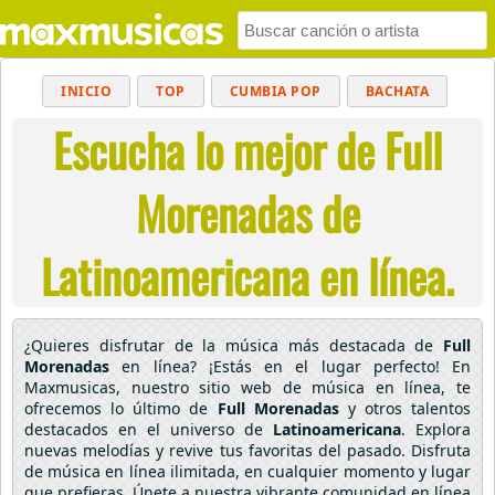
INICIO
TOP
CUMBIA POP
BACHATA
Escucha lo mejor de Full
POP
MUSICA CRISTIANA
REGGAETON
BALADAS
ALTERNATIVO
ELECTRÓNICA
Morenadas de
CUMBIAS
Latinoamericana en línea.
¿Quieres disfrutar de la música más destacada de
Full
Morenadas
en línea? ¡Estás en el lugar perfecto! En
Maxmusicas, nuestro sitio web de música en línea, te
ofrecemos lo último de
Full Morenadas
y otros talentos
destacados en el universo de
Latinoamericana
. Explora
nuevas melodías y revive tus favoritas del pasado. Disfruta
de música en línea ilimitada, en cualquier momento y lugar
que prefieras. Únete a nuestra vibrante comunidad en línea