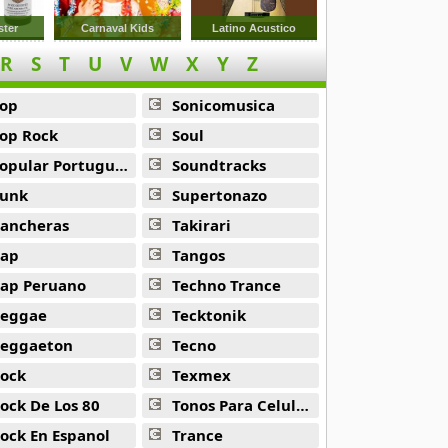
ter
Carnaval Kids
Latino Acustico
R
S
T
U
V
W
X
Y
Z
op
Sonicomusica
op Rock
Soul
opular Portuguesa
Soundtracks
unk
Supertonazo
ancheras
Takirari
ap
Tangos
ap Peruano
Techno Trance
eggae
Tecktonik
eggaeton
Tecno
ock
Texmex
ock De Los 80
Tonos Para Celulares
ock En Espanol
Trance