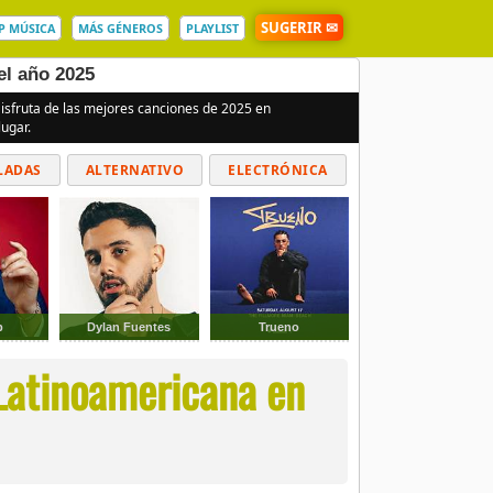
SUGERIR ✉
P MÚSICA
MÁS GÉNEROS
PLAYLIST
el año 2025
Disfruta de las mejores canciones de 2025 en
ugar.
LADAS
ALTERNATIVO
ELECTRÓNICA
p
Dylan Fuentes
Trueno
 Latinoamericana en