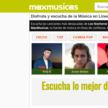
Disfruta y escucha de la Música en Lín
Escucha las canciones más destacadas de
Los Nocheros 
MaxMusicas
, tu fuente de música en línea de confianza.
INICIO
TOP
CUMBIA POP
BA
Rels B
Justin Bieber
Escucha lo mejor d