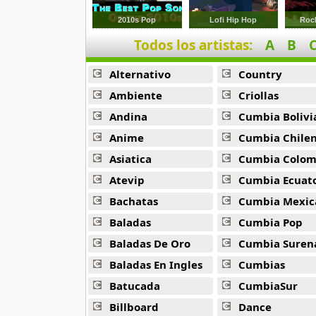
18 músicas online
2010s Pop
Lofi Hip Hop
Rock
Todos los artistas:
A
B
Chopkjas
12 músicas online
Alternativo
Country
Damaris
Ambiente
Criollas
11 músicas online
Andina
Cumbia Bolivi
Anime
Cumbia Chile
Danielito
5 músicas online
Asiatica
Cumbia Colombi
Atevip
Cumbia Ecuatori
Dennis Fabricio
Bachatas
Cumbia Mexic
7 músicas online
Baladas
Cumbia Pop
Diosdado Gaitan
Baladas De Oro
Cumbia Suren
30 músicas online
Baladas En Ingles
Cumbias
Batucada
CumbiaSur
Duo Ayacucho
18 músicas online
Billboard
Dance