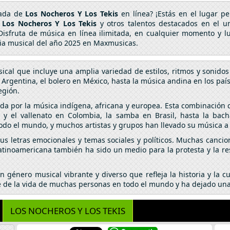
cada de
Los Nocheros Y Los Tekis
en línea? ¡Estás en el lugar p
e
Los Nocheros Y Los Tekis
y otros talentos destacados en el u
 Disfruta de música en línea ilimitada, en cualquier momento y l
cia musical del año 2025 en Maxmusicas.
cal que incluye una amplia variedad de estilos, ritmos y sonidos
 Argentina, el bolero en México, hasta la música andina en los paí
región.
da por la música indígena, africana y europea. Esta combinación d
y el vallenato en Colombia, la samba en Brasil, hasta la bach
do el mundo, y muchos artistas y grupos han llevado su música a 
s letras emocionales y temas sociales y políticos. Muchas cancion
latinoamericana también ha sido un medio para la protesta y la r
 género musical vibrante y diverso que refleja la historia y la 
te de la vida de muchas personas en todo el mundo y ha dejado una
LOS NOCHEROS Y LOS TEKIS