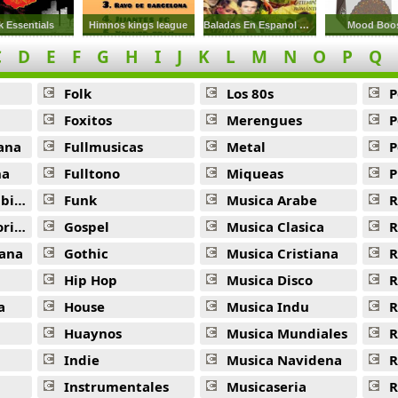
 Essentials
Himnos kings league
Baladas En Espanol De Los 60s 70s 80s
Mood Boos
C
D
E
F
G
H
I
J
K
L
M
N
O
P
Q
Folk
Los 80s
P
Foxitos
Merengues
P
ana
Fullmusicas
Metal
P
na
Fulltono
Miqueas
P
ana
Funk
Musica Arabe
R
ana
Gospel
Musica Clasica
R
ana
Gothic
Musica Cristiana
R
Hip Hop
Musica Disco
R
a
House
Musica Indu
R
Huaynos
Musica Mundiales
R
Indie
Musica Navidena
R
Instrumentales
Musicaseria
R