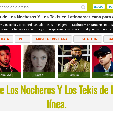
INICIO
TO
ea de Los Nocheros Y Los Tekis en Latinoamericana para 
Y Los Tekis
y otros artistas talentosos en el género
Latinoamericana
en línea. 
 Encuentra tu canción favorita y sumérgete en la música en cualquier momento y l
CHATA
POP
MUSICA CRISTIANA
REGGAETON
BA
CUMBIAS
Anuel AA
Lorde
Farruko
Bizarra
e Los Nocheros Y Los Tekis de
línea.