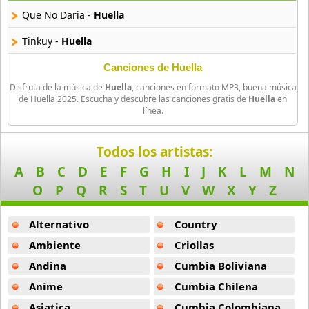
4 músicas online
Que No Daria -
Huella
Chopas
Tinkuy -
Huella
18 músicas online
Canciones de Huella
Chopkjas
Disfruta de la música de
Huella
, canciones en formato MP3, buena música
12 músicas online
de Huella 2025. Escucha y descubre las canciones gratis de
Huella
en
línea.
Damaris
11 músicas online
Todos los artistas:
A
B
C
D
E
F
G
H
I
J
K
L
M
N
Danielito
O
P
Q
R
S
T
U
V
W
X
Y
Z
5 músicas online
Alternativo
Country
Dennis Fabricio
7 músicas online
Ambiente
Criollas
Andina
Cumbia Boliviana
Diosdado Gaitan
Anime
Cumbia Chilena
30 músicas online
Asiatica
Cumbia Colombiana