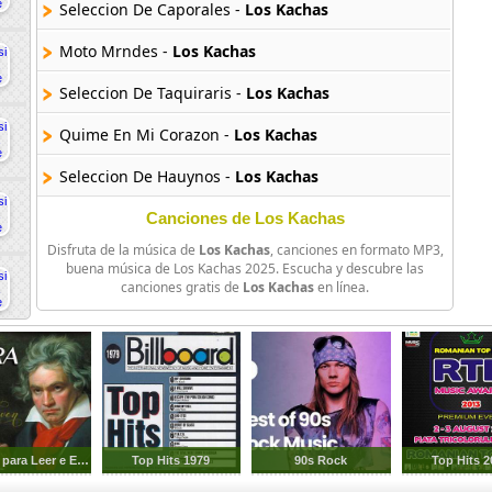
Seleccion De Caporales -
Los Kachas
Moto Mrndes -
Los Kachas
Seleccion De Taquiraris -
Los Kachas
Quime En Mi Corazon -
Los Kachas
Seleccion De Hauynos -
Los Kachas
Mi Bolivia -
Los Kachas
Canciones de Los Kachas
Disfruta de la música de
Los Kachas
, canciones en formato MP3,
buena música de Los Kachas 2025. Escucha y descubre las
canciones gratis de
Los Kachas
en línea.
Musicas para Leer e Estudiar
Top Hits 1979
90s Rock
Top Hits 2