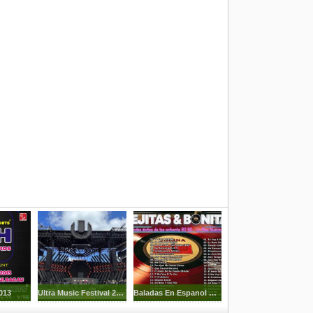
013
Ultra Music Festival 2023
Baladas En Espanol De Los 60s 70s 80s