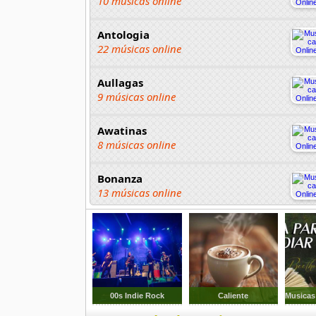
10 músicas online
Antologia
22 músicas online
Aullagas
9 músicas online
Awatinas
8 músicas online
Bonanza
13 músicas online
Chayac
4 músicas online
Chopas
18 músicas online
00s Indie Rock
Caliente