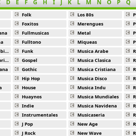
C
D
E
F
G
H
I
J
K
L
M
N
O
P
Q
Folk
Los 80s
P
Foxitos
Merengues
P
ana
Fullmusicas
Metal
P
na
Fulltono
Miqueas
P
ana
Funk
Musica Arabe
R
ana
Gospel
Musica Clasica
R
ana
Gothic
Musica Cristiana
R
Hip Hop
Musica Disco
R
a
House
Musica Indu
R
Huaynos
Musica Mundiales
R
Indie
Musica Navidena
R
Instrumentales
Musicaseria
R
J Pop
New Age
R
J Rock
New Wave
R