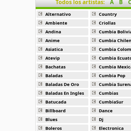
Todos los artistas:
A
B
Chopkjas
12 músicas online
Alternativo
Country
Damaris
Ambiente
Criollas
11 músicas online
Andina
Cumbia Bolivi
Anime
Cumbia Chile
Danielito
5 músicas online
Asiatica
Cumbia Colombi
Atevip
Cumbia Ecuatori
Dennis Fabricio
Bachatas
Cumbia Mexic
7 músicas online
Baladas
Cumbia Pop
Diosdado Gaitan
Baladas De Oro
Cumbia Suren
30 músicas online
Baladas En Ingles
Cumbias
Batucada
CumbiaSur
Duo Ayacucho
18 músicas online
Billboard
Dance
Blues
Dj
Duo Latidos
20 músicas online
Boleros
Electronica