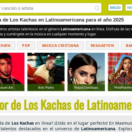
INICIO
TO
ea de Los Kachas en Latinoamericana para el año 2025
tros artistas talentosos en el género
Latinoamericana
en línea. Disfruta de la
ita y sumérgete en la música en cualquier momento y lugar.
CHATA
POP
MUSICA CRISTIANA
REGGAETON
BA
CUMBIAS
Anuel AA
Arlo Parks
Paula Cendejas
PinkPanthe
or de Los Kachas de Latinoamer
ada de
Los Kachas
en línea? ¡Estás en el lugar perfecto! En Maxmusi
 talentos destacados en el universo de
Latinoamericana
. Explor