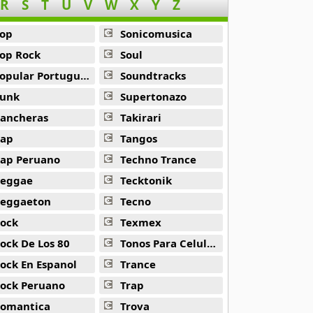
R
S
T
U
V
W
X
Y
Z
op
Sonicomusica
op Rock
Soul
opular Portuguesa
Soundtracks
unk
Supertonazo
ancheras
Takirari
ap
Tangos
ap Peruano
Techno Trance
eggae
Tecktonik
eggaeton
Tecno
ock
Texmex
ock De Los 80
Tonos Para Celulares
ock En Espanol
Trance
ock Peruano
Trap
omantica
Trova