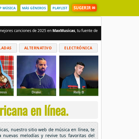
SUGERIR ✉
P MÚSICA
MÁS GÉNEROS
PLAYLIST
s mejores canciones de 2025 en
MaxMusicas
, tu fuente de
LADAS
ALTERNATIVO
ELECTRÓNICA
ress
Drake
Rels B
icana en línea.
cas, nuestro sitio web de música en línea, te
a nuevas melodías y revive tus favoritas del