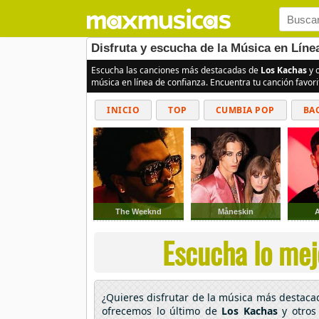
Disfruta y escucha de la Música en Lín
Escucha las canciones más destacadas de
Los Kachas
y o
música en línea de confianza. Encuentra tu canción favor
INICIO
TOP
CUMBIA POP
BA
The Weeknd
Måneskin
Escucha lo mej
¿Quieres disfrutar de la música más destac
ofrecemos lo último de
Los Kachas
y otros