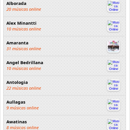
Alborada
20 músicas online
Alex Minantti
10 músicas online
Amaranta
31 músicas online
Angel Bedrillana
10 músicas online
Antologia
22 músicas online
Aullagas
9 músicas online
Awatinas
8 músicas online