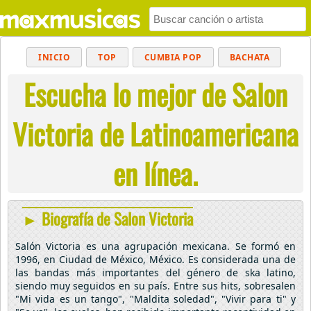
INICIO
TOP
CUMBIA POP
BACHATA
Escucha lo mejor de Salon
POP
MUSICA CRISTIANA
REGGAETON
BALADAS
ALTERNATIVO
ELECTRÓNICA
Victoria de Latinoamericana
CUMBIAS
en línea.
► Biografía de Salon Victoria
Salón Victoria es una agrupación mexicana. Se formó en
1996, en Ciudad de México, México. Es considerada una de
las bandas más importantes del género de ska latino,
siendo muy seguidos en su país. Entre sus hits, sobresalen
"Mi vida es un tango", "Maldita soledad", "Vivir para ti" y