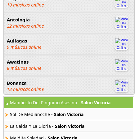
10 músicas online
Antologia
22 músicas online
Aullagas
9 músicas online
Awatinas
8 músicas online
Bonanza
13 músicas online
Manifiesto Del Pinguino Asesino -
Salon Victoria
Chayac
4 músicas online
Sol De Medianoche -
Salon Victoria
Chopas
La Caida Y La Gloria -
Salon Victoria
18 músicas online
Maldita Soledad -
Salon Victoria