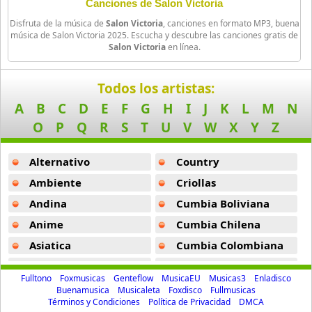
20 músicas online
Mi Vida Es Tango Yo No Debo -
Salon Victoria
Canciones de Salon Victoria
Disfruta de la música de
Salon Victoria
, canciones en formato MP3, buena
Mil Coyotes Marihuanos -
Salon Victoria
Duo Nuevo Amanecer
música de Salon Victoria 2025. Escucha y descubre las canciones gratis de
Salon Victoria
en línea.
11 músicas online
Duo Pachas
Todos los artistas:
9 músicas online
A
B
C
D
E
F
G
H
I
J
K
L
M
N
O
P
Q
R
S
T
U
V
W
X
Y
Z
Duo Retama
12 músicas online
Alternativo
Country
Duo Romances
Ambiente
Criollas
31 músicas online
Andina
Cumbia Boliviana
Anime
Cumbia Chilena
Duo Sentimiento
9 músicas online
Asiatica
Cumbia Colombiana
Atevip
Cumbia Ecuatoriana
Even Navarro
Fulltono
Foxmusicas
Genteflow
MusicaEU
Musicas3
Enladisco
9 músicas online
Bachatas
Cumbia Mexicana
Buenamusica
Musicaleta
Foxdisco
Fullmusicas
Términos y Condiciones
Política de Privacidad
DMCA
Baladas
Cumbia Pop