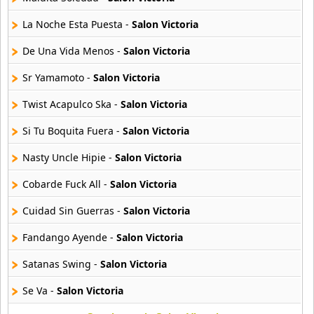
Chopkjas
La Noche Esta Puesta -
Salon Victoria
12 músicas online
De Una Vida Menos -
Salon Victoria
Damaris
11 músicas online
Sr Yamamoto -
Salon Victoria
Twist Acapulco Ska -
Salon Victoria
Danielito
5 músicas online
Si Tu Boquita Fuera -
Salon Victoria
Nasty Uncle Hipie -
Salon Victoria
Dennis Fabricio
7 músicas online
Cobarde Fuck All -
Salon Victoria
Diosdado Gaitan
Cuidad Sin Guerras -
Salon Victoria
30 músicas online
Fandango Ayende -
Salon Victoria
Duo Ayacucho
Satanas Swing -
Salon Victoria
18 músicas online
Se Va -
Salon Victoria
Duo Latidos