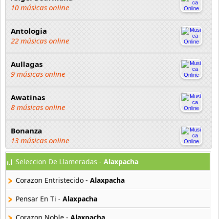
10 músicas online
Antologia
22 músicas online
Aullagas
9 músicas online
Awatinas
8 músicas online
Bonanza
13 músicas online
Seleccion De Llameradas -
Alaxpacha
Chayac
4 músicas online
Corazon Entristecido -
Alaxpacha
Chopas
Pensar En Ti -
Alaxpacha
18 músicas online
Corazon Noble -
Alaxpacha