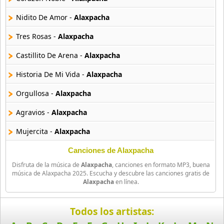
Chopkjas
Nidito De Amor -
Alaxpacha
12 músicas online
Tres Rosas -
Alaxpacha
Damaris
11 músicas online
Castillito De Arena -
Alaxpacha
Historia De Mi Vida -
Alaxpacha
Danielito
5 músicas online
Orgullosa -
Alaxpacha
Agravios -
Alaxpacha
Dennis Fabricio
7 músicas online
Mujercita -
Alaxpacha
Diosdado Gaitan
Canciones de Alaxpacha
30 músicas online
Disfruta de la música de
Alaxpacha
, canciones en formato MP3, buena
música de Alaxpacha 2025. Escucha y descubre las canciones gratis de
Duo Ayacucho
Alaxpacha
en línea.
18 músicas online
Todos los artistas:
Duo Latidos