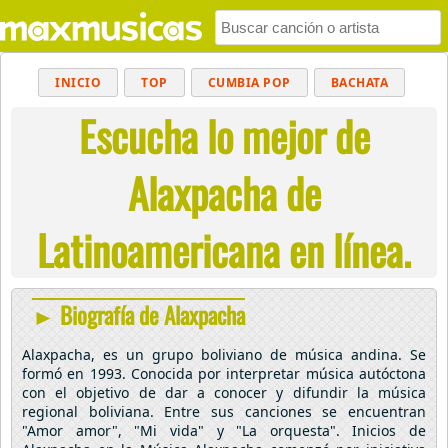
INICIO
TOP
CUMBIA POP
BACHATA
Escucha lo mejor de
POP
MUSICA CRISTIANA
REGGAETON
BALADAS
ALTERNATIVO
ELECTRÓNICA
Alaxpacha de
CUMBIAS
Latinoamericana en línea.
► Biografía de Alaxpacha
Alaxpacha, es un grupo boliviano de música andina. Se
formó en 1993. Conocida por interpretar música autóctona
con el objetivo de dar a conocer y difundir la música
regional boliviana. Entre sus canciones se encuentran
"Amor amor", "Mi vida" y "La orquesta". Inicios de