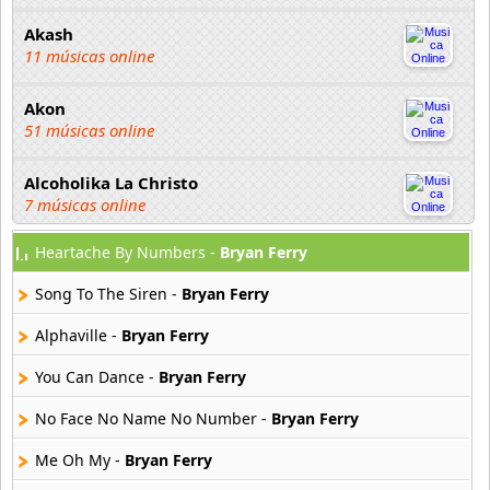
Akash
11 músicas online
Akon
51 músicas online
Alcoholika La Christo
7 músicas online
Heartache By Numbers -
Bryan Ferry
Atajo
22 músicas online
Song To The Siren -
Bryan Ferry
Banane Metalik
Alphaville -
Bryan Ferry
26 músicas online
You Can Dance -
Bryan Ferry
Barry Manilow
No Face No Name No Number -
Bryan Ferry
16 músicas online
Me Oh My -
Bryan Ferry
Beady Eye