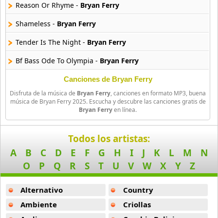
16 músicas online
Reason Or Rhyme -
Bryan Ferry
Shameless -
Bryan Ferry
Bee Gees
29 músicas online
Tender Is The Night -
Bryan Ferry
Bf Bass Ode To Olympia -
Bryan Ferry
Ben Harper
11 músicas online
Canciones de Bryan Ferry
Disfruta de la música de
Bryan Ferry
, canciones en formato MP3, buena
Billboard
música de Bryan Ferry 2025. Escucha y descubre las canciones gratis de
163 músicas online
Bryan Ferry
en línea.
Black Guayaba
Todos los artistas:
25 músicas online
A
B
C
D
E
F
G
H
I
J
K
L
M
N
Black Sabbath
O
P
Q
R
S
T
U
V
W
X
Y
Z
110 músicas online
Alternativo
Country
Blondie
10 músicas online
Ambiente
Criollas