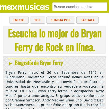
INICIO
TOP
CUMBIA POP
BACHATA
Escucha lo mejor de Bryan
POP
MUSICA CRISTIANA
REGGAETON
BALADAS
ALTERNATIVO
ELECTRÓNICA
Ferry de Rock en línea.
CUMBIAS
► Biografía de Bryan Ferry
Bryan Ferry nació el 26 de Setiembre de 1945 en
Sunderland, Inglaterra. Ferry estudió bellas artes en la
Universidad de Newcastle y se convirtió en profesor en
Londres hasta que encontró su verdadera vocación: la
música. En 1971, Bryan Ferry forma la agrupación “Roxy
Music” junto a unos amigos. El grupo estuvo conformado
por Graham Simpson, Andy Mackay, Brian Eno, David O'List,
y Phil Manzanera. El primer éxito del grupo fue la canción