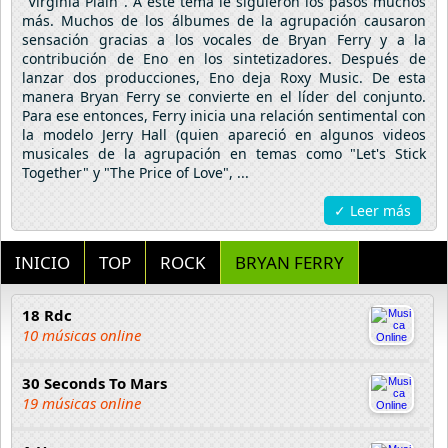
"Virginia Plain". A este tema le siguieron los pasos muchos
más. Muchos de los álbumes de la agrupación causaron
sensación gracias a los vocales de Bryan Ferry y a la
contribución de Eno en los sintetizadores. Después de
lanzar dos producciones, Eno deja Roxy Music. De esta
manera Bryan Ferry se convierte en el líder del conjunto.
Para ese entonces, Ferry inicia una relación sentimental con
la modelo Jerry Hall (quien apareció en algunos videos
musicales de la agrupación en temas como "Let's Stick
Together" y "The Price of Love", ...
✓ Leer más
INICIO
TOP
ROCK
BRYAN FERRY
18 Rdc
10 músicas online
30 Seconds To Mars
19 músicas online