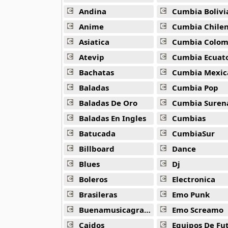
16 músicas online
Andina
Cumbia Bolivi
Anime
Cumbia Chile
Bee Gees
29 músicas online
Asiatica
Cumbia Colombi
Atevip
Cumbia Ecuatori
Ben Harper
Bachatas
Cumbia Mexic
11 músicas online
Baladas
Cumbia Pop
Billboard
Baladas De Oro
Cumbia Suren
163 músicas online
Baladas En Ingles
Cumbias
Batucada
CumbiaSur
Black Guayaba
25 músicas online
Billboard
Dance
Blues
Dj
Black Sabbath
110 músicas online
Boleros
Electronica
Brasileras
Emo Punk
Blondie
Buenamusicagratis
Emo Screamo
10 músicas online
Caidos
Equipos De Fu