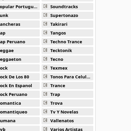
opular Portuguesa
Soundtracks
unk
Supertonazo
ancheras
Takirari
ap
Tangos
ap Peruano
Techno Trance
eggae
Tecktonik
eggaeton
Tecno
ock
Texmex
ock De Los 80
Tonos Para Celulares
ock En Espanol
Trance
ock Peruano
Trap
omantica
Trova
omantiqueo
Tv Y Novelas
Rumana
Vallenatos
yb
Varios Artistas