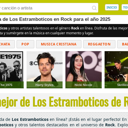
INICIO
TO
ea de Los Estramboticos en Rock para el año 2025
ticos
y otros artistas talentosos en el género
Rock
en línea. Disfruta de las mej
ita y sumérgete en la música en cualquier momento y lugar.
CHATA
POP
MUSICA CRISTIANA
REGGAETON
BA
CUMBIAS
The 1975
Harry Styles
Nicki Nicole
Skrillex
ejor de Los Estramboticos de R
ada de
Los Estramboticos
en línea? ¡Estás en el lugar perfecto! E
boticos
y otros talentos destacados en el universo de
Rock
. Expl