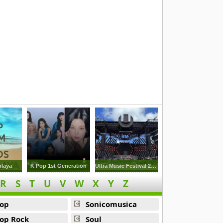
playa
K Pop 1st Generation
Ultra Music Festival 2023
R
S
T
U
V
W
X
Y
Z
op
Sonicomusica
op Rock
Soul