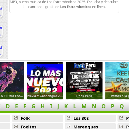
MP3, buena música de Los Estramboticos 2025. Escucha y descubre
las canciones gratis de
Los Estramboticos
en línea.
Musica Lo Fi Para Estudiar 1
Previa Y Cachengue 2022
Rock Peru
Vamos a la 
C
D
E
F
G
H
I
J
K
L
M
N
O
P
Q
Folk
Los 80s
P
Foxitos
Merengues
P