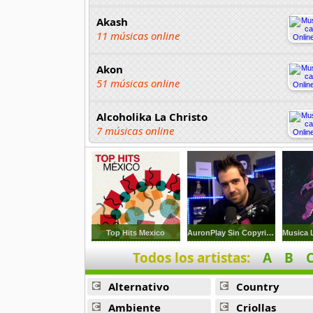
Akash
11 músicas online
Akon
51 músicas online
Alcoholika La Christo
7 músicas online
Atajo
22 músicas online
Banane Metalik
26 músicas online
Top Hits Mexico
AuronPlay Sin Copyright
Todos los artistas:
A
B
Barry Manilow
16 músicas online
Alternativo
Country
Beady Eye
Ambiente
Criollas