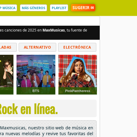
SUGERIR ✉
P MÚSICA
MÁS GÉNEROS
PLAYLIST
ores canciones de 2025 en
MaxMusicas
, tu fuente de
LADAS
ALTERNATIVO
ELECTRÓNICA
BTS
PinkPantheress
ock en línea.
n Maxmusicas, nuestro sitio web de música en
ora nuevas melodías y revive tus favoritas del