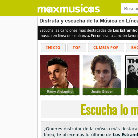
Disfruta y escucha de la Música en Lín
Escucha las canciones más destacadas de
Los Estrambo
música en línea de confianza. Encuentra tu canción favor
INICIO
TOP
CUMBIA POP
BA
Rauw Alejandro
Justin Bieber
Escucha lo m
¿Quieres disfrutar de la música más destac
línea, te ofrecemos lo último de
Los Estram