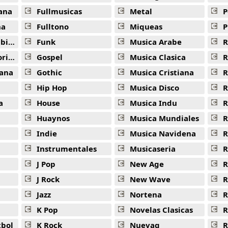
ana
Fullmusicas
Metal
P
na
Fulltono
Miqueas
P
ana
Funk
Musica Arabe
R
ana
Gospel
Musica Clasica
R
ana
Gothic
Musica Cristiana
R
Hip Hop
Musica Disco
R
a
House
Musica Indu
R
Huaynos
Musica Mundiales
R
Indie
Musica Navidena
R
Instrumentales
Musicaseria
R
J Pop
New Age
R
J Rock
New Wave
R
Jazz
Nortena
R
K Pop
Novelas Clasicas
tbol
K Rock
Nuevaq
R