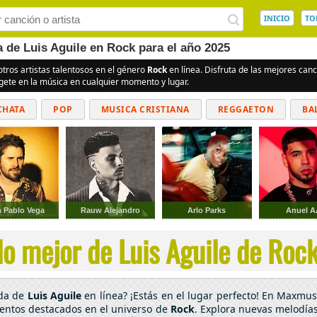
INICIO
TO
a de Luis Aguile en Rock para el año 2025
otros artistas talentosos en el género
Rock
en línea. Disfruta de las mejores ca
rgete en la música en cualquier momento y lugar.
CHATA
POP
MUSICA CRISTIANA
REGGAETON
BA
CUMBIAS
 Pablo Vega
Rauw Alejandro
Arlo Parks
Anuel A
o mejor de Luis Aguile de Rock
ada de
Luis Aguile
en línea? ¡Estás en el lugar perfecto! En Maxmusi
lentos destacados en el universo de
Rock
. Explora nuevas melodías 