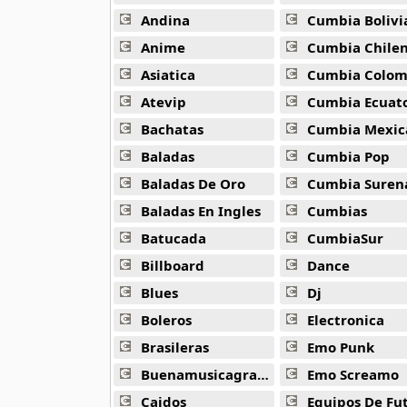
16 músicas online
Andina
Cumbia Bolivi
Anime
Cumbia Chile
Bee Gees
29 músicas online
Asiatica
Cumbia Colombi
Atevip
Cumbia Ecuatori
Ben Harper
Bachatas
Cumbia Mexic
11 músicas online
Baladas
Cumbia Pop
Billboard
Baladas De Oro
Cumbia Suren
163 músicas online
Baladas En Ingles
Cumbias
Batucada
CumbiaSur
Black Guayaba
25 músicas online
Billboard
Dance
Blues
Dj
Black Sabbath
110 músicas online
Boleros
Electronica
Brasileras
Emo Punk
Blondie
Buenamusicagratis
Emo Screamo
10 músicas online
Caidos
Equipos De Fu