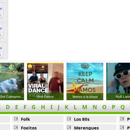
Disfrute Del Calmante Rio Natural
Viral Dance
Vamos a la playa
RyB Lati
C
D
E
F
G
H
I
J
K
L
M
N
O
P
Q
Folk
Los 80s
P
Foxitos
Merengues
P