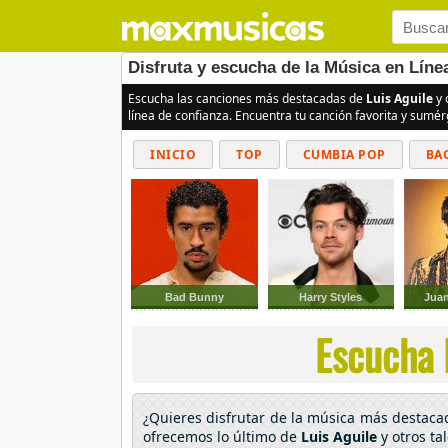
Disfruta y escucha de la Música en Líne
Escucha las canciones más destacadas de
Luis Aguile
y 
línea de confianza. Encuentra tu canción favorita y sumé
INICIO
TOP
CUMBIA POP
BA
Bad Bunny
Harry Styles
Juan
Escucha l
¿Quieres disfrutar de la música más destac
ofrecemos lo último de
Luis Aguile
y otros ta