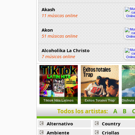
Akash
11 músicas online
Akon
51 músicas online
Alcoholika La Christo
7 músicas online
Atajo
22 músicas online
Banane Metalik
26 músicas online
Tiktok Hits Latinos
Exitos Totales Trap
Todos los artistas:
A
B
Barry Manilow
16 músicas online
Alternativo
Country
Beady Eye
Ambiente
Criollas