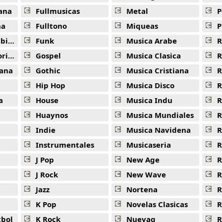
ana
Fullmusicas
Metal
P
na
Fulltono
Miqueas
P
ana
Funk
Musica Arabe
R
ana
Gospel
Musica Clasica
R
ana
Gothic
Musica Cristiana
R
Hip Hop
Musica Disco
R
a
House
Musica Indu
R
Huaynos
Musica Mundiales
R
Indie
Musica Navidena
R
Instrumentales
Musicaseria
R
J Pop
New Age
R
J Rock
New Wave
R
Jazz
Nortena
R
K Pop
Novelas Clasicas
tbol
K Rock
Nuevaq
R