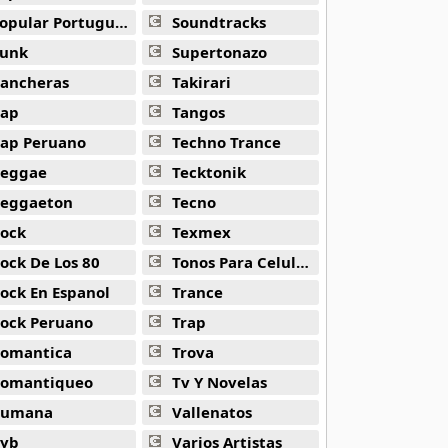
opular Portuguesa
Soundtracks
unk
Supertonazo
ancheras
Takirari
ap
Tangos
ap Peruano
Techno Trance
eggae
Tecktonik
eggaeton
Tecno
ock
Texmex
ock De Los 80
Tonos Para Celulares
ock En Espanol
Trance
ock Peruano
Trap
omantica
Trova
omantiqueo
Tv Y Novelas
Rumana
Vallenatos
yb
Varios Artistas