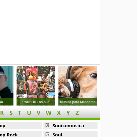
no
Rock De Los 80s
Musica para Mascotas
R
S
T
U
V
W
X
Y
Z
op
Sonicomusica
op Rock
Soul