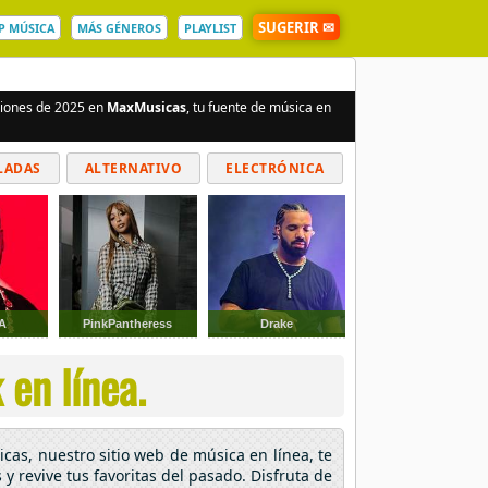
SUGERIR ✉
P MÚSICA
MÁS GÉNEROS
PLAYLIST
nciones de 2025 en
MaxMusicas
, tu fuente de música en
LADAS
ALTERNATIVO
ELECTRÓNICA
A
PinkPantheress
Drake
 en línea.
cas, nuestro sitio web de música en línea, te
y revive tus favoritas del pasado. Disfruta de