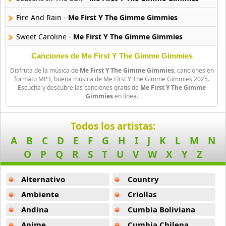
11 músicas online
Fire And Rain -
Me First Y The Gimme Gimmies
Billboard
Sweet Caroline -
Me First Y The Gimme Gimmies
163 músicas online
Canciones de Me First Y The Gimme Gimmies
Black Guayaba
Disfruta de la música de
Me First Y The Gimme Gimmies
, canciones en
25 músicas online
formato MP3, buena música de Me First Y The Gimme Gimmies 2025.
Escucha y descubre las canciones gratis de
Me First Y The Gimme
Gimmies
en línea.
Black Sabbath
110 músicas online
Todos los artistas:
Blondie
A
B
C
D
E
F
G
H
I
J
K
L
M
N
10 músicas online
O
P
Q
R
S
T
U
V
W
X
Y
Z
Boat
Alternativo
Country
13 músicas online
Ambiente
Criollas
Bon Jovi
Andina
Cumbia Boliviana
50 músicas online
Anime
Cumbia Chilena