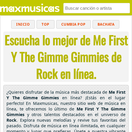
INICIO
TOP
CUMBIA POP
BACHATA
Escucha lo mejor de Me First
POP
MUSICA CRISTIANA
REGGAETON
BALADAS
ALTERNATIVO
ELECTRÓNICA
Y The Gimme Gimmies de
CUMBIAS
Rock en línea.
¿Quieres disfrutar de la música más destacada de
Me First
Y The Gimme Gimmies
en línea? ¡Estás en el lugar
perfecto! En Maxmusicas, nuestro sitio web de música en
línea, te ofrecemos lo último de
Me First Y The Gimme
Gimmies
y otros talentos destacados en el universo de
Rock
. Explora nuevas melodías y revive tus favoritas del
pasado. Disfruta de música en línea ilimitada, en cualquier
momento y lugar que prefieras. Únete a nuestra vibrante