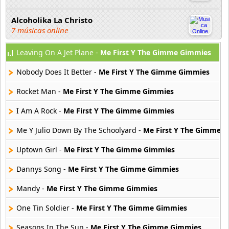
Alcoholika La Christo
7 músicas online
Leaving On A Jet Plane -
Me First Y The Gimme Gimmies
Atajo
22 músicas online
Nobody Does It Better -
Me First Y The Gimme Gimmies
Banane Metalik
Rocket Man -
Me First Y The Gimme Gimmies
26 músicas online
I Am A Rock -
Me First Y The Gimme Gimmies
Barry Manilow
Me Y Julio Down By The Schoolyard -
Me First Y The Gimme 
16 músicas online
Uptown Girl -
Me First Y The Gimme Gimmies
Beady Eye
16 músicas online
Dannys Song -
Me First Y The Gimme Gimmies
Mandy -
Me First Y The Gimme Gimmies
Bee Gees
29 músicas online
One Tin Soldier -
Me First Y The Gimme Gimmies
Seasons In The Sun -
Me First Y The Gimme Gimmies
Ben Harper