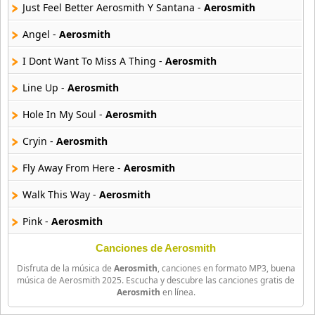
16 músicas online
Just Feel Better Aerosmith Y Santana -
Aerosmith
Angel -
Aerosmith
Bee Gees
29 músicas online
I Dont Want To Miss A Thing -
Aerosmith
Line Up -
Aerosmith
Ben Harper
11 músicas online
Hole In My Soul -
Aerosmith
Billboard
Cryin -
Aerosmith
163 músicas online
Fly Away From Here -
Aerosmith
Black Guayaba
Walk This Way -
Aerosmith
25 músicas online
Pink -
Aerosmith
Black Sabbath
110 músicas online
Leavingon A Jet Planet -
Aerosmith
Canciones de Aerosmith
Disfruta de la música de
Aerosmith
, canciones en formato MP3, buena
Jannies Got A Gun -
Aerosmith
Blondie
música de Aerosmith 2025. Escucha y descubre las canciones gratis de
Aerosmith
en línea.
10 músicas online
Jaded -
Aerosmith