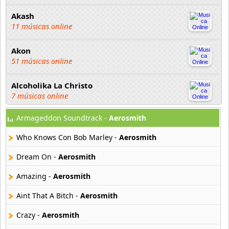
Akash
11 músicas online
Akon
51 músicas online
Alcoholika La Christo
7 músicas online
Armageddon Soundtrack -
Aerosmith
Atajo
22 músicas online
Who Knows Con Bob Marley -
Aerosmith
Banane Metalik
Dream On -
Aerosmith
26 músicas online
Amazing -
Aerosmith
Barry Manilow
Aint That A Bitch -
Aerosmith
16 músicas online
Crazy -
Aerosmith
Beady Eye