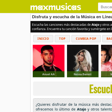
Disfruta y escucha de la Música en Líne
Escucha las canciones más destacadas de
Atajo
y otros a
confianza. Encuentra tu canción favorita y sumérgete en 
INICIO
TOP
CUMBIA POP
BA
Anuel AA
Nessa Barrett
Escuch
¿Quieres disfrutar de la música más desta
ofrecemos lo último de
Atajo
y otros talent