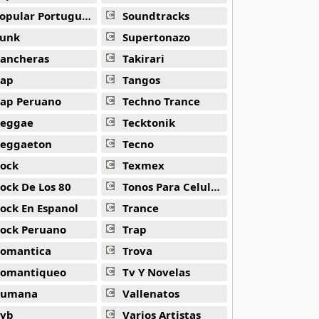
opular Portuguesa
Soundtracks
unk
Supertonazo
ancheras
Takirari
ap
Tangos
ap Peruano
Techno Trance
eggae
Tecktonik
eggaeton
Tecno
ock
Texmex
ock De Los 80
Tonos Para Celulares
ock En Espanol
Trance
ock Peruano
Trap
omantica
Trova
omantiqueo
Tv Y Novelas
Rumana
Vallenatos
yb
Varios Artistas