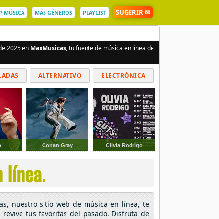
SUGERIR ✉
P MÚSICA
MÁS GÉNEROS
PLAYLIST
 de 2025 en
MaxMusicas
, tu fuente de música en línea de
LADAS
ALTERNATIVO
ELECTRÓNICA
p
Conan Gray
Olivia Rodrigo
 línea.
as, nuestro sitio web de música en línea, te
 revive tus favoritas del pasado. Disfruta de