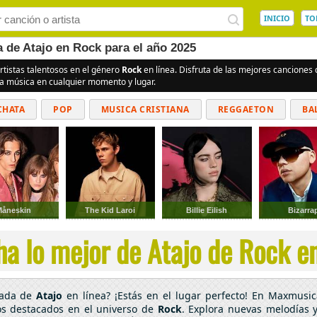
INICIO
TO
a de Atajo en Rock para el año 2025
rtistas talentosos en el género
Rock
en línea. Disfruta de las mejores canciones
la música en cualquier momento y lugar.
CHATA
POP
MUSICA CRISTIANA
REGGAETON
BA
CUMBIAS
Måneskin
The Kid Laroi
Billie Eilish
Bizarra
a lo mejor de Atajo de Rock en
cada de
Atajo
en línea? ¡Estás en el lugar perfecto! En Maxmusic
os destacados en el universo de
Rock
. Explora nuevas melodías y