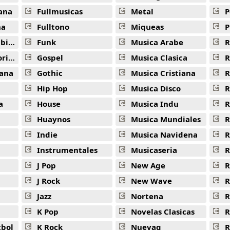
ana
Fullmusicas
Metal
P
na
Fulltono
Miqueas
P
ana
Funk
Musica Arabe
R
ana
Gospel
Musica Clasica
R
ana
Gothic
Musica Cristiana
R
Hip Hop
Musica Disco
R
a
House
Musica Indu
R
Huaynos
Musica Mundiales
R
Indie
Musica Navidena
R
Instrumentales
Musicaseria
R
J Pop
New Age
R
J Rock
New Wave
R
Jazz
Nortena
R
K Pop
Novelas Clasicas
tbol
K Rock
Nuevaq
R