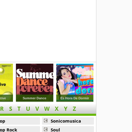
tive
Summer Dance
Es Hora De Dormir
R
S
T
U
V
W
X
Y
Z
op
Sonicomusica
op Rock
Soul