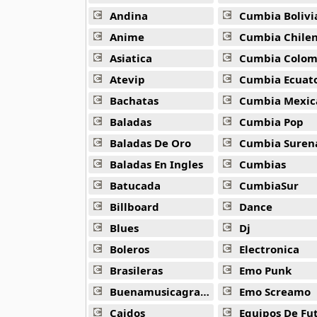
16 músicas online
Andina
Cumbia Bolivi
Anime
Cumbia Chile
Bee Gees
29 músicas online
Asiatica
Cumbia Colombi
Atevip
Cumbia Ecuatori
Ben Harper
Bachatas
Cumbia Mexic
11 músicas online
Baladas
Cumbia Pop
Billboard
Baladas De Oro
Cumbia Suren
163 músicas online
Baladas En Ingles
Cumbias
Batucada
CumbiaSur
Black Guayaba
25 músicas online
Billboard
Dance
Blues
Dj
Black Sabbath
110 músicas online
Boleros
Electronica
Brasileras
Emo Punk
Blondie
Buenamusicagratis
Emo Screamo
10 músicas online
Caidos
Equipos De Fu