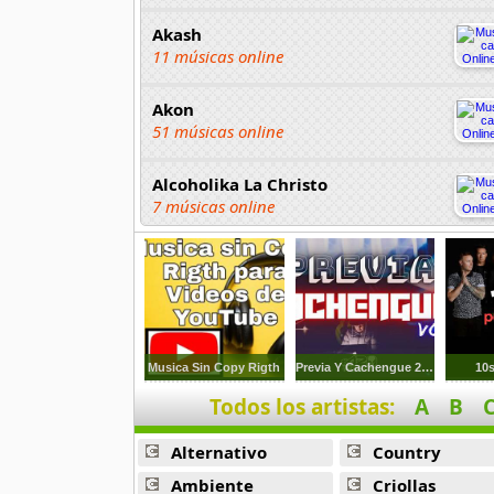
Akash
11 músicas online
Akon
51 músicas online
Alcoholika La Christo
7 músicas online
Atajo
22 músicas online
Banane Metalik
26 músicas online
Musica Sin Copy Rigth
Previa Y Cachengue 2023
10
Todos los artistas:
A
B
Barry Manilow
16 músicas online
Alternativo
Country
Beady Eye
Ambiente
Criollas