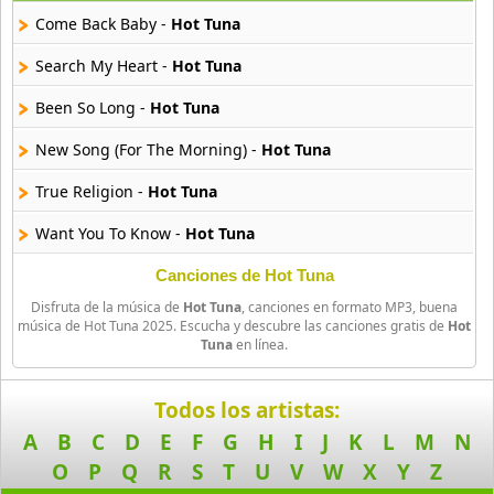
22 músicas online
Come Back Baby -
Hot Tuna
Banane Metalik
Search My Heart -
Hot Tuna
26 músicas online
Been So Long -
Hot Tuna
Barry Manilow
New Song (For The Morning) -
Hot Tuna
16 músicas online
True Religion -
Hot Tuna
Beady Eye
16 músicas online
Want You To Know -
Hot Tuna
Canciones de Hot Tuna
Bee Gees
29 músicas online
Disfruta de la música de
Hot Tuna
, canciones en formato MP3, buena
música de Hot Tuna 2025. Escucha y descubre las canciones gratis de
Hot
Tuna
en línea.
Ben Harper
11 músicas online
Todos los artistas:
Billboard
A
B
C
D
E
F
G
H
I
J
K
L
M
N
163 músicas online
O
P
Q
R
S
T
U
V
W
X
Y
Z