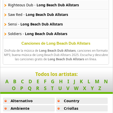
29 músicas online
Righteous Dub -
Long Beach Dub Allstars
Saw Red -
Long Beach Dub Allstars
Ben Harper
11 músicas online
Sensi -
Long Beach Dub Allstars
Billboard
Soldiers -
Long Beach Dub Allstars
163 músicas online
Canciones de Long Beach Dub Allstars
Black Guayaba
Disfruta de la música de
Long Beach Dub Allstars
, canciones en formato
25 músicas online
MP3, buena música de Long Beach Dub Allstars 2025. Escucha y descubre
las canciones gratis de
Long Beach Dub Allstars
en línea.
Black Sabbath
110 músicas online
Todos los artistas:
A
B
C
D
E
F
G
H
I
J
K
L
M
N
Blondie
O
P
Q
R
S
T
U
V
W
X
Y
Z
10 músicas online
Alternativo
Country
Boat
13 músicas online
Ambiente
Criollas