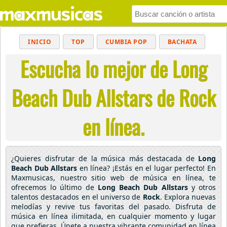
INICIO
TOP
CUMBIA POP
BACHATA
Escucha lo mejor de Long
POP
MUSICA CRISTIANA
REGGAETON
BALADAS
ALTERNATIVO
ELECTRÓNICA
Beach Dub Allstars de Rock
CUMBIAS
en línea.
¿Quieres disfrutar de la música más destacada de
Long
Beach Dub Allstars
en línea? ¡Estás en el lugar perfecto! En
Maxmusicas, nuestro sitio web de música en línea, te
ofrecemos lo último de
Long Beach Dub Allstars
y otros
talentos destacados en el universo de
Rock
. Explora nuevas
melodías y revive tus favoritas del pasado. Disfruta de
música en línea ilimitada, en cualquier momento y lugar
que prefieras. Únete a nuestra vibrante comunidad en línea