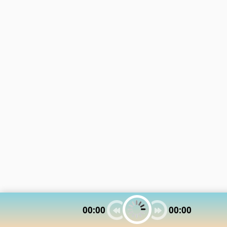
13 músicas online
Caleta
Eurodance
Chicha
Fabulas Y Moralejas
Chris Bathgate
10 músicas online
Chistes
Fiestas Infantiles
Coreografias
Flamenco
Christina Carter
Folk
Los 80s
7 músicas online
Foxitos
Merengues
Christina Rosenvinge
Fullmusicas
Metal
12 músicas online
Fulltono
Miqueas
Cielo Razzo
Funk
Musica Arabe
38 músicas online
Gospel
Musica Clasica
Gothic
Musica Cristiana
Coldspell
12 músicas online
Hip Hop
Musica Disco
House
Musica Indu
David Bowie
Huaynos
Musica Mundiales
57 músicas online
00:00
00:00
Indie
Musica Navidena