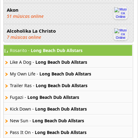
Akon
51 músicas online
Alcoholika La Christo
7 músicas online
Rosarito -
Long Beach Dub Allstars
Atajo
22 músicas online
Like A Dog -
Long Beach Dub Allstars
Banane Metalik
My Own Life -
Long Beach Dub Allstars
26 músicas online
Trailer Ras -
Long Beach Dub Allstars
Barry Manilow
Fugazi -
Long Beach Dub Allstars
16 músicas online
Kick Down -
Long Beach Dub Allstars
Beady Eye
16 músicas online
New Sun -
Long Beach Dub Allstars
Pass It On -
Long Beach Dub Allstars
Bee Gees