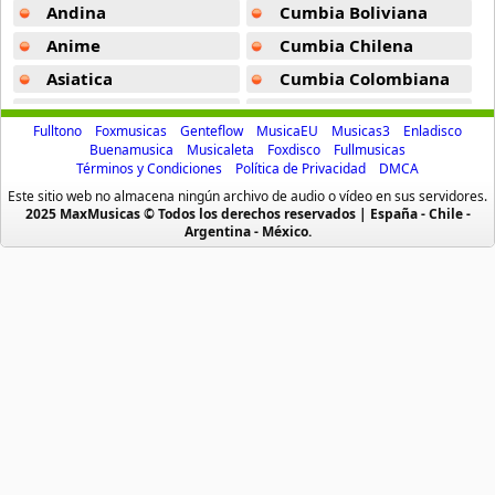
Andina
Cumbia Boliviana
Bon Jovi
50 músicas online
Anime
Cumbia Chilena
Asiatica
Cumbia Colombiana
Boyz Ii Men
Atevip
Cumbia Ecuatoriana
26 músicas online
Fulltono
Foxmusicas
Genteflow
MusicaEU
Musicas3
Enladisco
Bachatas
Cumbia Mexicana
Buenamusica
Musicaleta
Foxdisco
Fullmusicas
Términos y Condiciones
Política de Privacidad
DMCA
Bryan Ferry
Baladas
Cumbia Pop
10 músicas online
Este sitio web no almacena ningún archivo de audio o vídeo en sus servidores.
Baladas De Oro
Cumbia Surena
2025 MaxMusicas © Todos los derechos reservados | España - Chile -
Argentina - México.
Baladas En Ingles
Cumbias
Celtic Thunder
14 músicas online
Batucada
CumbiaSur
Billboard
Dance
Cheap Trick
Blues
Dj
10 músicas online
Boleros
Electronica
Cheyenne Marie Mize
Brasileras
Emo Punk
10 músicas online
Buenamusicagratis
Emo Screamo
Chikinki
Caidos
Equipos De Futbol