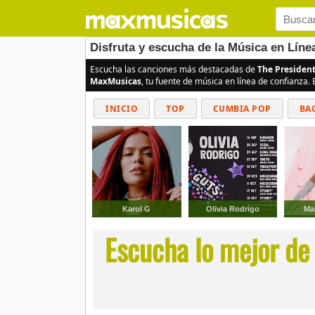
Disfruta y escucha de la Música en Líne
Escucha las canciones más destacadas de
The President
MaxMusicas
, tu fuente de música en línea de confianza.
INICIO
TOP
CUMBIA POP
BA
Karol G
Olivia Rodrigo
Ma
Escucha lo mejor de