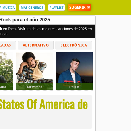
SUGERIR ✉
P MÚSICA
MÁS GÉNEROS
PLAYLIST
Rock para el año 2025
k
en línea. Disfruta de las mejores canciones de 2025 en
ugar.
LADAS
ALTERNATIVO
ELECTRÓNICA
atra
Tai Verdes
Rels B
States Of America de