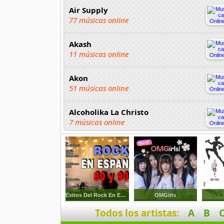
Air Supply
77 músicas online
Akash
11 músicas online
Akon
51 músicas online
Alcoholika La Christo
7 músicas online
Atajo
22 músicas online
Banane Metalik
26 músicas online
Exitos Del Rock En Espanol De Los 80s Y 90s
OMGirls
Todos los artistas:
A
B
Barry Manilow
16 músicas online