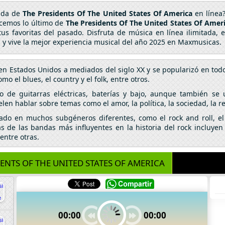
cada de
The Presidents Of The United States Of America
en línea?
ecemos lo último de
The Presidents Of The United States Of Amer
tus favoritas del pasado. Disfruta de música en línea ilimitada,
 y vive la mejor experiencia musical del año 2025 en Maxmusicas.
en Estados Unidos a mediados del siglo XX y se popularizó en tod
o el blues, el country y el folk, entre otros.
so de guitarras eléctricas, baterías y bajo, aunque también se 
elen hablar sobre temas como el amor, la política, la sociedad, la r
nado en muchos subgéneros diferentes, como el rock and roll, el 
 de las bandas más influyentes en la historia del rock incluyen 
entre otras.
ENTS OF THE UNITED STATES OF AMERICA
00:00
00:00