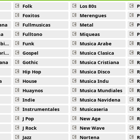
Folk
Los 80s
P
Foxitos
Merengues
P
ana
Fullmusicas
Metal
P
na
Fulltono
Miqueas
P
ana
Funk
Musica Arabe
R
ana
Gospel
Musica Clasica
R
ana
Gothic
Musica Cristiana
R
Hip Hop
Musica Disco
R
a
House
Musica Indu
R
Huaynos
Musica Mundiales
R
Indie
Musica Navidena
R
Instrumentales
Musicaseria
R
J Pop
New Age
R
J Rock
New Wave
R
Jazz
Nortena
R