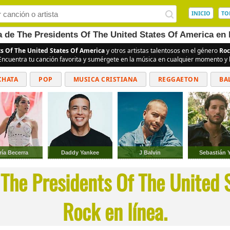
INICIO
TO
a de The Presidents Of The United States Of America en 
s Of The United States Of America
y otros artistas talentosos en el género
Roc
 Encuentra tu canción favorita y sumérgete en la música en cualquier momento y l
CHATA
POP
MUSICA CRISTIANA
REGGAETON
BA
CUMBIAS
ría Becerra
Daddy Yankee
J Balvin
Sebastián Y
 The Presidents Of The United 
Rock en línea.