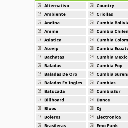
Alternativo
Country
Beady Eye
Ambiente
Criollas
16 músicas online
Andina
Cumbia Bolivi
Anime
Cumbia Chile
Bee Gees
29 músicas online
Asiatica
Cumbia Colombi
Atevip
Cumbia Ecuatori
Ben Harper
Bachatas
Cumbia Mexic
11 músicas online
Baladas
Cumbia Pop
Billboard
Baladas De Oro
Cumbia Suren
163 músicas online
Baladas En Ingles
Cumbias
Batucada
CumbiaSur
Black Guayaba
25 músicas online
Billboard
Dance
Blues
Dj
Black Sabbath
110 músicas online
Boleros
Electronica
Brasileras
Emo Punk