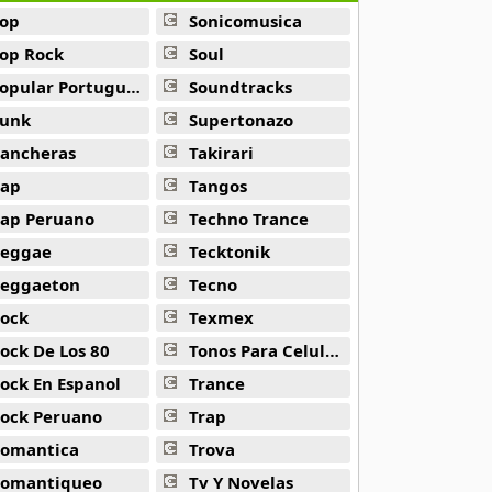
op
Sonicomusica
op Rock
Soul
opular Portuguesa
Soundtracks
unk
Supertonazo
ancheras
Takirari
ap
Tangos
ap Peruano
Techno Trance
eggae
Tecktonik
eggaeton
Tecno
ock
Texmex
ock De Los 80
Tonos Para Celulares
ock En Espanol
Trance
ock Peruano
Trap
omantica
Trova
omantiqueo
Tv Y Novelas