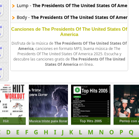
Lump -
The Presidents Of The United States Of America
Body -
The Presidents Of The United States Of America
Canciones de The Presidents Of The United States Of
America
Disfruta de la música de
The Presidents Of The United States Of
America
, canciones en formato MP3, buena música de The
Presidents Of The United States Of America 2025. Escucha y
descubre las canciones gratis de
The Presidents Of The United
States Of America
en línea.
Hiit
Musica triste para llorar
Top Hits 2005
Perreo con
C
D
E
F
G
H
I
J
K
L
M
N
O
P
Q