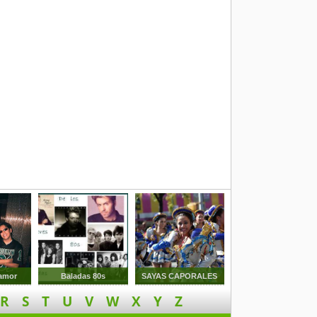
 amor
Baladas 80s
SAYAS CAPORALES
R
S
T
U
V
W
X
Y
Z