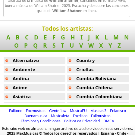
Disfruta de la música de
William Shatner
, canciones en formato MP3,
buena música de William Shatner 2025. Escucha y descubre las canciones
Black Guayaba
gratis de
William Shatner
en línea.
25 músicas online
Todos los artistas:
Black Sabbath
A
B
C
D
E
F
G
H
I
J
K
L
M
N
110 músicas online
O
P
Q
R
S
T
U
V
W
X
Y
Z
Blondie
10 músicas online
Alternativo
Country
Ambiente
Criollas
Boat
13 músicas online
Andina
Cumbia Boliviana
Anime
Cumbia Chilena
Bon Jovi
Asiatica
Cumbia Colombiana
50 músicas online
Atevip
Cumbia Ecuatoriana
Fulltono
Foxmusicas
Genteflow
MusicaEU
Musicas3
Enladisco
Boyz Ii Men
Bachatas
Cumbia Mexicana
Buenamusica
Musicaleta
Foxdisco
Fullmusicas
26 músicas online
Términos y Condiciones
Política de Privacidad
DMCA
Baladas
Cumbia Pop
Este sitio web no almacena ningún archivo de audio o vídeo en sus servidores.
Baladas De Oro
Cumbia Surena
Bryan Ferry
2025 MaxMusicas © Todos los derechos reservados | España - Chile -