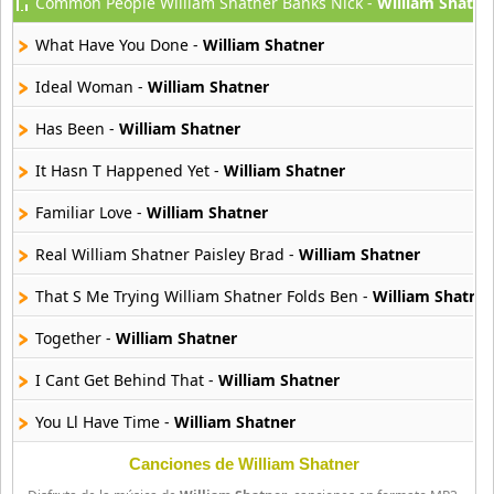
Common People William Shatner Banks Nick -
William Shatne
Atajo
22 músicas online
What Have You Done -
William Shatner
Banane Metalik
Ideal Woman -
William Shatner
26 músicas online
Has Been -
William Shatner
Barry Manilow
It Hasn T Happened Yet -
William Shatner
16 músicas online
Familiar Love -
William Shatner
Beady Eye
16 músicas online
Real William Shatner Paisley Brad -
William Shatner
That S Me Trying William Shatner Folds Ben -
William Shatner
Bee Gees
29 músicas online
Together -
William Shatner
I Cant Get Behind That -
William Shatner
Ben Harper
11 músicas online
You Ll Have Time -
William Shatner
Billboard
Canciones de William Shatner
163 músicas online