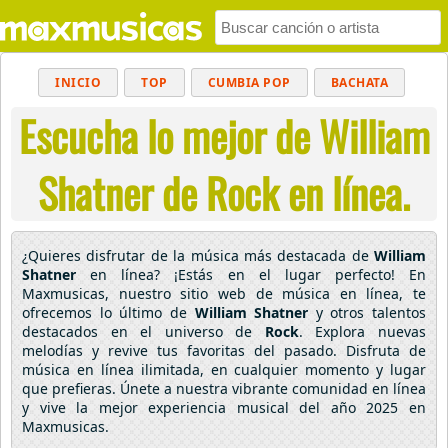
INICIO
TOP
CUMBIA POP
BACHATA
Escucha lo mejor de William
POP
MUSICA CRISTIANA
REGGAETON
BALADAS
ALTERNATIVO
ELECTRÓNICA
Shatner de Rock en línea.
CUMBIAS
¿Quieres disfrutar de la música más destacada de
William
Shatner
en línea? ¡Estás en el lugar perfecto! En
Maxmusicas, nuestro sitio web de música en línea, te
ofrecemos lo último de
William Shatner
y otros talentos
destacados en el universo de
Rock
. Explora nuevas
melodías y revive tus favoritas del pasado. Disfruta de
música en línea ilimitada, en cualquier momento y lugar
que prefieras. Únete a nuestra vibrante comunidad en línea
y vive la mejor experiencia musical del año 2025 en
Maxmusicas.