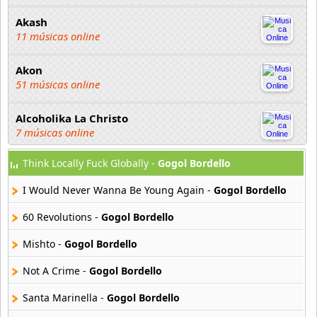
Akash
11 músicas online
Akon
51 músicas online
Alcoholika La Christo
7 músicas online
Think Locally Fuck Globally -
Gogol Bordello
Atajo
22 músicas online
I Would Never Wanna Be Young Again -
Gogol Bordello
Banane Metalik
60 Revolutions -
Gogol Bordello
26 músicas online
Mishto -
Gogol Bordello
Barry Manilow
Not A Crime -
Gogol Bordello
16 músicas online
Santa Marinella -
Gogol Bordello
Beady Eye