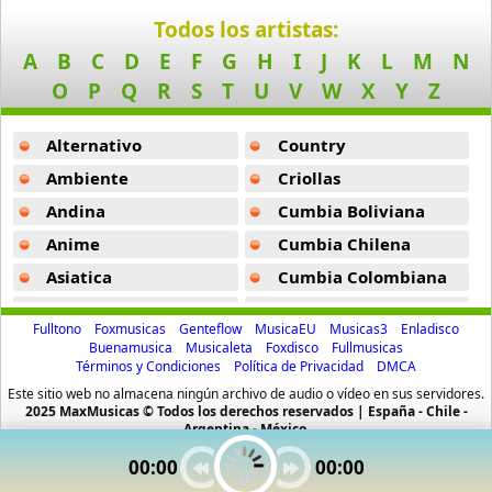
Boat
Todos los artistas:
13 músicas online
A
B
C
D
E
F
G
H
I
J
K
L
M
N
O
P
Q
R
S
T
U
V
W
X
Y
Z
Bon Jovi
50 músicas online
Alternativo
Country
Boyz Ii Men
Ambiente
Criollas
26 músicas online
Andina
Cumbia Boliviana
Anime
Cumbia Chilena
Bryan Ferry
10 músicas online
Asiatica
Cumbia Colombiana
Atevip
Cumbia Ecuatoriana
Celtic Thunder
Fulltono
Foxmusicas
Genteflow
MusicaEU
Musicas3
Enladisco
14 músicas online
Bachatas
Cumbia Mexicana
Buenamusica
Musicaleta
Foxdisco
Fullmusicas
Términos y Condiciones
Política de Privacidad
DMCA
Baladas
Cumbia Pop
Cheap Trick
Este sitio web no almacena ningún archivo de audio o vídeo en sus servidores.
Baladas De Oro
Cumbia Surena
2025 MaxMusicas © Todos los derechos reservados | España - Chile -
10 músicas online
Argentina - México.
Baladas En Ingles
Cumbias
00:00
00:00
Cheyenne Marie Mize
Batucada
CumbiaSur
10 músicas online