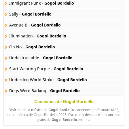
16 músicas online
Immigrant Punk -
Gogol Bordello
Sally -
Gogol Bordello
Bee Gees
29 músicas online
Avenue B -
Gogol Bordello
Illumination -
Gogol Bordello
Ben Harper
11 músicas online
Oh No -
Gogol Bordello
Billboard
Undestructable -
Gogol Bordello
163 músicas online
Start Wearing Purple -
Gogol Bordello
Black Guayaba
Underdog World Strike -
Gogol Bordello
25 músicas online
Dogs Were Barking -
Gogol Bordello
Black Sabbath
110 músicas online
Canciones de Gogol Bordello
Disfruta de la música de
Gogol Bordello
, canciones en formato MP3,
Blondie
buena música de Gogol Bordello 2025. Escucha y descubre las canciones
gratis de
Gogol Bordello
en línea.
10 músicas online