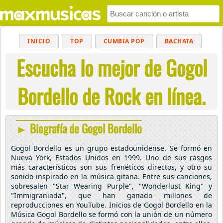
INICIO
TOP
CUMBIA POP
BACHATA
Escucha lo mejor de Gogol
POP
MUSICA CRISTIANA
REGGAETON
BALADAS
ALTERNATIVO
ELECTRÓNICA
Bordello de Rock en línea.
CUMBIAS
► Biografía de Gogol Bordello
Gogol Bordello es un grupo estadounidense. Se formó en
Nueva York, Estados Unidos en 1999. Uno de sus rasgos
más característicos son sus frenéticos directos, y otro su
sonido inspirado en la música gitana. Entre sus canciones,
sobresalen "Star Wearing Purple", "Wonderlust King" y
"Immigraniada", que han ganado millones de
reproducciones en YouTube. Inicios de Gogol Bordello en la
Música Gogol Bordello se formó con la unión de un número