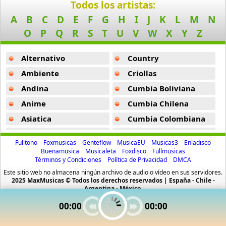
Todos los artistas:
Boat
Helter Skelter -
Oasis
A
B
C
D
E
F
G
H
I
J
K
L
M
N
13 músicas online
Roll With It -
Oasis
O
P
Q
R
S
T
U
V
W
X
Y
Z
Bon Jovi
(Instrumental) -
Oasis
50 músicas online
Alternativo
Country
Tvxq -
Oasis
Ambiente
Criollas
Boyz Ii Men
26 músicas online
Andina
Cumbia Boliviana
Anime
Cumbia Chilena
Bryan Ferry
Asiatica
Cumbia Colombiana
10 músicas online
Atevip
Cumbia Ecuatoriana
Fulltono
Foxmusicas
Genteflow
MusicaEU
Musicas3
Enladisco
Celtic Thunder
Bachatas
Cumbia Mexicana
Buenamusica
Musicaleta
Foxdisco
Fullmusicas
14 músicas online
Términos y Condiciones
Política de Privacidad
DMCA
Baladas
Cumbia Pop
Este sitio web no almacena ningún archivo de audio o vídeo en sus servidores.
Baladas De Oro
Cumbia Surena
Cheap Trick
2025 MaxMusicas © Todos los derechos reservados | España - Chile -
Argentina - México.
10 músicas online
Baladas En Ingles
Cumbias
00:00
00:00
Batucada
CumbiaSur
Cheyenne Marie Mize
Billboard
Dance
10 músicas online