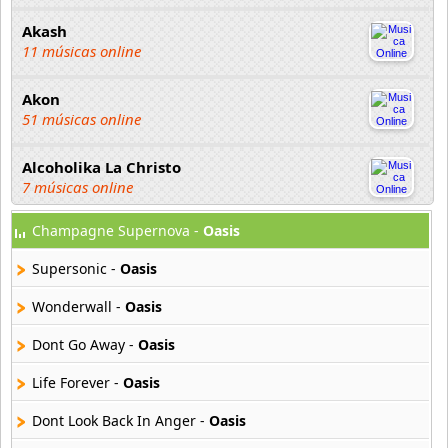
Akash
11 músicas online
Akon
51 músicas online
Alcoholika La Christo
7 músicas online
Champagne Supernova -
Oasis
Atajo
22 músicas online
Supersonic -
Oasis
Banane Metalik
Wonderwall -
Oasis
26 músicas online
Dont Go Away -
Oasis
Barry Manilow
Life Forever -
Oasis
16 músicas online
Dont Look Back In Anger -
Oasis
Beady Eye