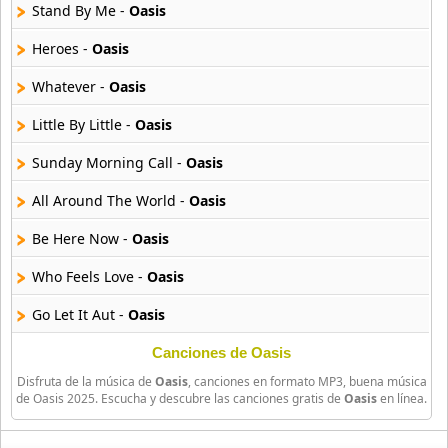
16 músicas online
Stand By Me -
Oasis
Heroes -
Oasis
Bee Gees
29 músicas online
Whatever -
Oasis
Little By Little -
Oasis
Ben Harper
11 músicas online
Sunday Morning Call -
Oasis
Billboard
All Around The World -
Oasis
163 músicas online
Be Here Now -
Oasis
Black Guayaba
Who Feels Love -
Oasis
25 músicas online
Go Let It Aut -
Oasis
Black Sabbath
110 músicas online
Let There Be Love -
Oasis
Canciones de Oasis
Disfruta de la música de
Oasis
, canciones en formato MP3, buena música
Carnation -
Oasis
Blondie
de Oasis 2025. Escucha y descubre las canciones gratis de
Oasis
en línea.
10 músicas online
Day Tripper -
Oasis