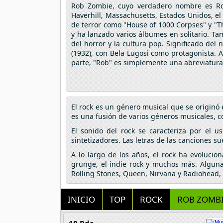
Rob Zombie, cuyo verdadero nombre es Rob
Haverhill, Massachusetts, Estados Unidos, el 
de terror como "House of 1000 Corpses" y "Th
y ha lanzado varios álbumes en solitario. T
del horror y la cultura pop. Significado del
(1932), con Bela Lugosi como protagonista. 
parte, "Rob" es simplemente una abreviatura
El rock es un género musical que se originó 
es una fusión de varios géneros musicales, com
El sonido del rock se caracteriza por el u
sintetizadores. Las letras de las canciones su
A lo largo de los años, el rock ha evolucio
grunge, el indie rock y muchos más. Algunas
Rolling Stones, Queen, Nirvana y Radiohead, 
INICIO
TOP
ROCK
ROB ZOMB
18 Rdc