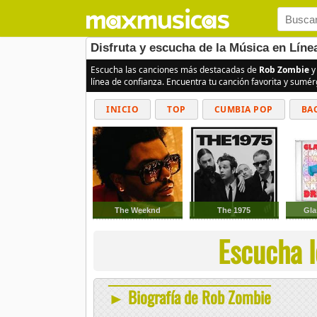
Disfruta y escucha de la Música en Lín
Escucha las canciones más destacadas de
Rob Zombie
y
línea de confianza. Encuentra tu canción favorita y sumé
INICIO
TOP
CUMBIA POP
BA
The Weeknd
The 1975
Gla
Escucha l
► Biografía de Rob Zombie