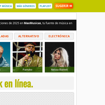
SUGERIR ✉
P MÚSICA
MÁS GÉNEROS
PLAYLIST
nciones de 2025 en
MaxMusicas
, tu fuente de música en
LADAS
ALTERNATIVO
ELECTRÓNICA
n
Farruko
Nessa Barrett
 en línea.