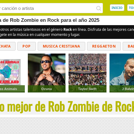
INICIO
TO
ea de Rob Zombie en Rock para el año 2025
 otros artistas talentosos en el género
Rock
en línea. Disfruta de las mejores ca
rgete en la música en cualquier momento y lugar.
CHATA
POP
MUSICA CRISTIANA
REGGAETON
BA
CUMBIAS
ss Animals
Ozuna
Taylor Swift
J Balvi
o mejor de Rob Zombie de Rock