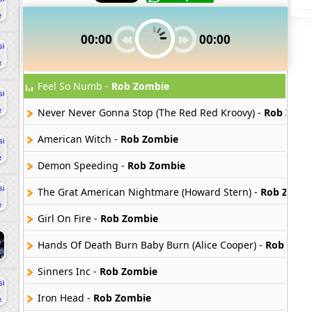
00:00
00:00
Feel So Numb -
Rob Zombie
Never Never Gonna Stop (The Red Red Kroovy) -
Rob Zomb
American Witch -
Rob Zombie
Demon Speeding -
Rob Zombie
The Grat American Nightmare (Howard Stern) -
Rob Zomb
Girl On Fire -
Rob Zombie
Hands Of Death Burn Baby Burn (Alice Cooper) -
Rob Zomb
Sinners Inc -
Rob Zombie
Iron Head -
Rob Zombie