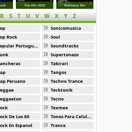
Rock
Top Hits 2015
Retropop 90s
R
S
T
U
V
W
X
Y
Z
op
Sonicomusica
op Rock
Soul
opular Portuguesa
Soundtracks
unk
Supertonazo
ancheras
Takirari
ap
Tangos
ap Peruano
Techno Trance
eggae
Tecktonik
eggaeton
Tecno
ock
Texmex
ock De Los 80
Tonos Para Celulares
ock En Espanol
Trance