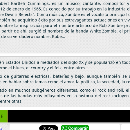
ert Bartleh Cummings, es un músico, cantante, compositor y 
12 de enero de 1965. Es conocido por su trabajo en la industria de
e Devil's Rejects". Como músico, Zombie es el vocalista principal
ambién ha adquirido éxito por sus extravagantes actuaciones en vi
 nombre La inspiración para el nombre artístico de Rob Zombie pr
A partir de ahí, surgió el nombre de la banda White Zombie, el p
 de su verdadero nombre, Robe...
en Estados Unidos a mediados del siglo XX y se popularizó en tod
o el blues, el country y el folk, entre otros.
so de guitarras eléctricas, baterías y bajo, aunque también se 
elen hablar sobre temas como el amor, la política, la sociedad, la r
nado en muchos subgéneros diferentes, como el rock and roll, el 
 de las bandas más influyentes en la historia del rock incluyen 
entre otras.
IE