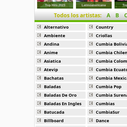
26 músicas online
Top Hits 2023
Latinoanericana
To
Todos los artistas:
A
B
Barry Manilow
16 músicas online
Alternativo
Country
Beady Eye
Ambiente
Criollas
16 músicas online
Andina
Cumbia Bolivi
Anime
Cumbia Chile
Bee Gees
29 músicas online
Asiatica
Cumbia Colombi
Atevip
Cumbia Ecuatori
Ben Harper
Bachatas
Cumbia Mexic
11 músicas online
Baladas
Cumbia Pop
Billboard
Baladas De Oro
Cumbia Suren
163 músicas online
Baladas En Ingles
Cumbias
Batucada
CumbiaSur
Black Guayaba
25 músicas online
Billboard
Dance