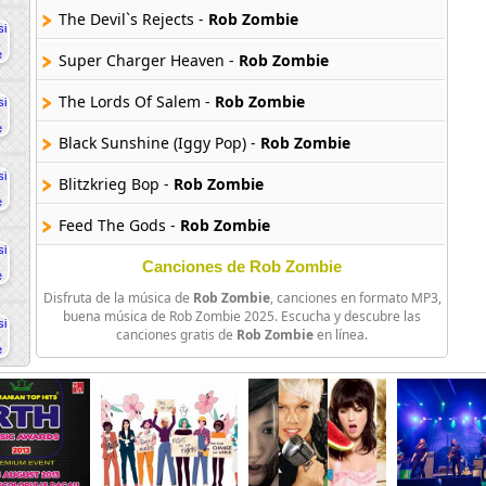
The Devil`s Rejects -
Rob Zombie
Super Charger Heaven -
Rob Zombie
The Lords Of Salem -
Rob Zombie
Black Sunshine (Iggy Pop) -
Rob Zombie
Blitzkrieg Bop -
Rob Zombie
Feed The Gods -
Rob Zombie
Never Gonna Stop -
Rob Zombie
Canciones de Rob Zombie
Disfruta de la música de
Rob Zombie
, canciones en formato MP3,
The Scorpion Sleeps -
Rob Zombie
buena música de Rob Zombie 2025. Escucha y descubre las
canciones gratis de
Rob Zombie
en línea.
Bring Her Down To Crippletown -
Rob Zombie
Death Of It All -
Rob Zombie
Transylvanian Transmissions Pt 1 -
Rob Zombie
Sawdust In The Blood -
Rob Zombie