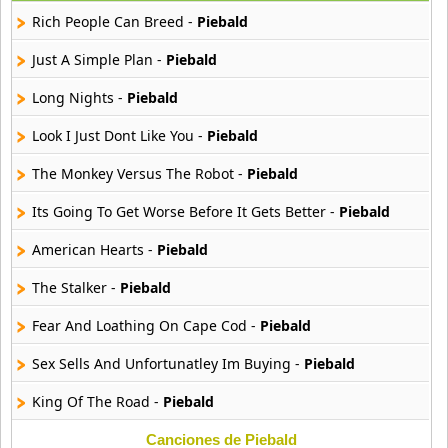
22 músicas online
Rich People Can Breed -
Piebald
Banane Metalik
Just A Simple Plan -
Piebald
26 músicas online
Long Nights -
Piebald
Barry Manilow
Look I Just Dont Like You -
Piebald
16 músicas online
The Monkey Versus The Robot -
Piebald
Beady Eye
16 músicas online
Its Going To Get Worse Before It Gets Better -
Piebald
American Hearts -
Piebald
Bee Gees
29 músicas online
The Stalker -
Piebald
Fear And Loathing On Cape Cod -
Piebald
Ben Harper
11 músicas online
Sex Sells And Unfortunatley Im Buying -
Piebald
Billboard
King Of The Road -
Piebald
163 músicas online
Canciones de Piebald