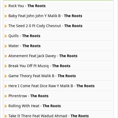
22 músicas online
Rock You -
The Roots
Banane Metalik
Baby Feat John John Y Malik B -
The Roots
26 músicas online
The Seed 2 0 Ft Cody Chesnut -
The Roots
Barry Manilow
Quills -
The Roots
16 músicas online
Water -
The Roots
Beady Eye
16 músicas online
Atonement Feat Jack Davey -
The Roots
Break You Off Ft Musiq -
The Roots
Bee Gees
29 músicas online
Game Theory Feat Malik B -
The Roots
Here I Come Feat Dice Raw Y Malik B -
The Roots
Ben Harper
11 músicas online
Phrentrow -
The Roots
Billboard
Rolling With Heat -
The Roots
163 músicas online
Take It There Feat Wadud Ahmad -
The Roots