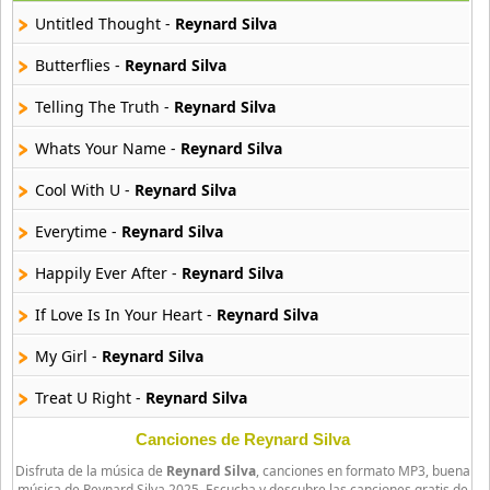
22 músicas online
Untitled Thought -
Reynard Silva
Banane Metalik
Butterflies -
Reynard Silva
26 músicas online
Telling The Truth -
Reynard Silva
Barry Manilow
Whats Your Name -
Reynard Silva
16 músicas online
Cool With U -
Reynard Silva
Beady Eye
16 músicas online
Everytime -
Reynard Silva
Happily Ever After -
Reynard Silva
Bee Gees
29 músicas online
If Love Is In Your Heart -
Reynard Silva
My Girl -
Reynard Silva
Ben Harper
11 músicas online
Treat U Right -
Reynard Silva
Billboard
Canciones de Reynard Silva
163 músicas online
Disfruta de la música de
Reynard Silva
, canciones en formato MP3, buena
música de Reynard Silva 2025. Escucha y descubre las canciones gratis de