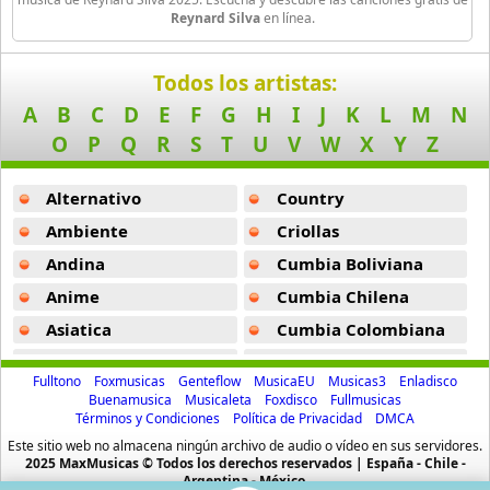
Black Guayaba
Reynard Silva
en línea.
25 músicas online
Todos los artistas:
Black Sabbath
A
B
C
D
E
F
G
H
I
J
K
L
M
N
110 músicas online
O
P
Q
R
S
T
U
V
W
X
Y
Z
Blondie
10 músicas online
Alternativo
Country
Ambiente
Criollas
Boat
13 músicas online
Andina
Cumbia Boliviana
Anime
Cumbia Chilena
Bon Jovi
Asiatica
Cumbia Colombiana
50 músicas online
Atevip
Cumbia Ecuatoriana
Fulltono
Foxmusicas
Genteflow
MusicaEU
Musicas3
Enladisco
Boyz Ii Men
Bachatas
Cumbia Mexicana
Buenamusica
Musicaleta
Foxdisco
Fullmusicas
26 músicas online
Términos y Condiciones
Política de Privacidad
DMCA
Baladas
Cumbia Pop
Este sitio web no almacena ningún archivo de audio o vídeo en sus servidores.
Baladas De Oro
Cumbia Surena
Bryan Ferry
2025 MaxMusicas © Todos los derechos reservados | España - Chile -
Argentina - México.
10 músicas online