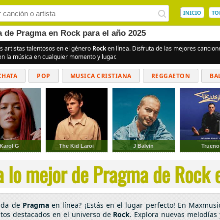
INICIO
TO
ea de Pragma en Rock para el año 2025
s artistas talentosos en el género
Rock
en línea. Disfruta de las mejores cancio
en la música en cualquier momento y lugar.
CHATA
POP
MUSICA CRISTIANA
REGGAETON
BA
CUMBIAS
Karol G
The Kid Laroi
J Balvin
Trueno
 lo mejor de Pragma de Rock e
cada de
Pragma
en línea? ¡Estás en el lugar perfecto! En Maxmusic
ntos destacados en el universo de
Rock
. Explora nuevas melodías y