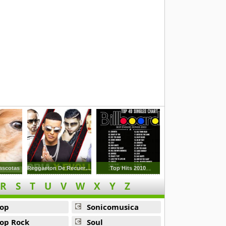
ascotas
Reggaeton De Recuerdos
Top Hits 2010
R
S
T
U
V
W
X
Y
Z
op
Sonicomusica
op Rock
Soul