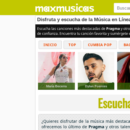
Disfruta y escucha de la Música en Lín
Escucha las canciones más destacadas de
Pragma
y otro
de confianza. Encuentra tu canción favorita y sumérgete 
INICIO
TOP
CUMBIA POP
BA
María Becerra
Dylan Fuentes
Escucha
¿Quieres disfrutar de la música más desta
ofrecemos lo último de
Pragma
y otros tale