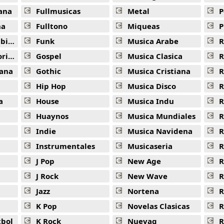
ana
Fullmusicas
Metal
P
na
Fulltono
Miqueas
P
ana
Funk
Musica Arabe
R
ana
Gospel
Musica Clasica
R
ana
Gothic
Musica Cristiana
R
Hip Hop
Musica Disco
R
a
House
Musica Indu
R
Huaynos
Musica Mundiales
R
Indie
Musica Navidena
R
Instrumentales
Musicaseria
R
J Pop
New Age
R
J Rock
New Wave
R
Jazz
Nortena
R
K Pop
Novelas Clasicas
tbol
K Rock
Nuevaq
R