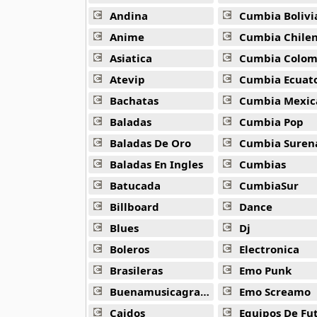
16 músicas online
Andina
Cumbia Bolivi
Anime
Cumbia Chile
Bee Gees
29 músicas online
Asiatica
Cumbia Colombi
Atevip
Cumbia Ecuatori
Ben Harper
Bachatas
Cumbia Mexic
11 músicas online
Baladas
Cumbia Pop
Billboard
Baladas De Oro
Cumbia Suren
163 músicas online
Baladas En Ingles
Cumbias
Batucada
CumbiaSur
Black Guayaba
25 músicas online
Billboard
Dance
Blues
Dj
Black Sabbath
110 músicas online
Boleros
Electronica
Brasileras
Emo Punk
Blondie
Buenamusicagratis
Emo Screamo
10 músicas online
Caidos
Equipos De Fu