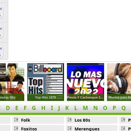
ladas 00s
Top Hits 1979
Previa Y Cachengue 2022
Musica para M
C
D
E
F
G
H
I
J
K
L
M
N
O
P
Q
Folk
Los 80s
P
Foxitos
Merengues
P