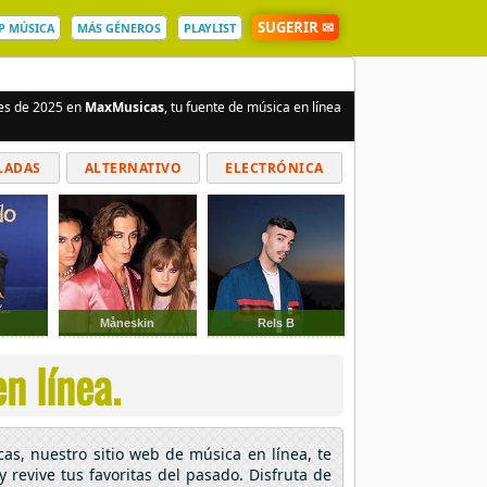
SUGERIR ✉
P MÚSICA
MÁS GÉNEROS
PLAYLIST
nes de 2025 en
MaxMusicas
, tu fuente de música en línea
LADAS
ALTERNATIVO
ELECTRÓNICA
Måneskin
Rels B
n línea.
as, nuestro sitio web de música en línea, te
 revive tus favoritas del pasado. Disfruta de