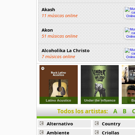
Akash
11 músicas online
Akon
51 músicas online
Alcoholika La Christo
7 músicas online
Atajo
22 músicas online
Banane Metalik
26 músicas online
Latino Acustico
Under the Influence
Ba
Todos los artistas:
A
B
Barry Manilow
16 músicas online
Alternativo
Country
Beady Eye
Ambiente
Criollas