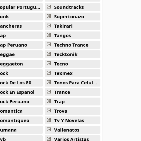
opular Portuguesa
Soundtracks
unk
Supertonazo
ancheras
Takirari
ap
Tangos
ap Peruano
Techno Trance
eggae
Tecktonik
eggaeton
Tecno
ock
Texmex
ock De Los 80
Tonos Para Celulares
ock En Espanol
Trance
ock Peruano
Trap
omantica
Trova
omantiqueo
Tv Y Novelas
Rumana
Vallenatos
yb
Varios Artistas