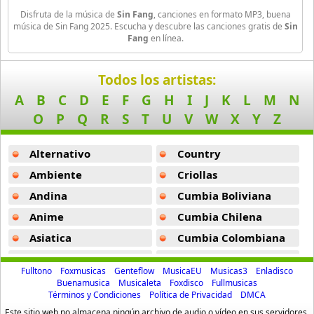
Black Guayaba
Disfruta de la música de
Sin Fang
, canciones en formato MP3, buena
25 músicas online
música de Sin Fang 2025. Escucha y descubre las canciones gratis de
Sin
Fang
en línea.
Black Sabbath
110 músicas online
Todos los artistas:
A
B
C
D
E
F
G
H
I
J
K
L
M
N
Blondie
O
P
Q
R
S
T
U
V
W
X
Y
Z
10 músicas online
Alternativo
Country
Boat
13 músicas online
Ambiente
Criollas
Andina
Cumbia Boliviana
Bon Jovi
50 músicas online
Anime
Cumbia Chilena
Asiatica
Cumbia Colombiana
Boyz Ii Men
Atevip
Cumbia Ecuatoriana
26 músicas online
Fulltono
Foxmusicas
Genteflow
MusicaEU
Musicas3
Enladisco
Bachatas
Cumbia Mexicana
Buenamusica
Musicaleta
Foxdisco
Fullmusicas
Términos y Condiciones
Política de Privacidad
DMCA
Bryan Ferry
Baladas
Cumbia Pop
10 músicas online
Este sitio web no almacena ningún archivo de audio o vídeo en sus servidores.