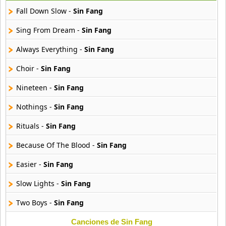
22 músicas online
Fall Down Slow -
Sin Fang
Banane Metalik
Sing From Dream -
Sin Fang
26 músicas online
Always Everything -
Sin Fang
Barry Manilow
Choir -
Sin Fang
16 músicas online
Nineteen -
Sin Fang
Beady Eye
16 músicas online
Nothings -
Sin Fang
Rituals -
Sin Fang
Bee Gees
29 músicas online
Because Of The Blood -
Sin Fang
Easier -
Sin Fang
Ben Harper
11 músicas online
Slow Lights -
Sin Fang
Billboard
Two Boys -
Sin Fang
163 músicas online
Canciones de Sin Fang