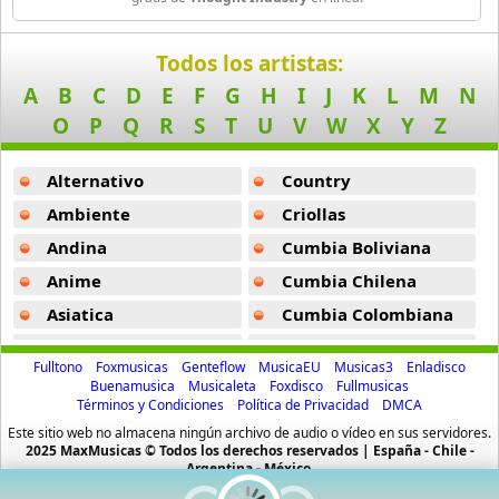
Black Guayaba
Todos los artistas:
25 músicas online
A
B
C
D
E
F
G
H
I
J
K
L
M
N
Black Sabbath
O
P
Q
R
S
T
U
V
W
X
Y
Z
110 músicas online
Alternativo
Country
Blondie
10 músicas online
Ambiente
Criollas
Andina
Cumbia Boliviana
Boat
Anime
Cumbia Chilena
13 músicas online
Asiatica
Cumbia Colombiana
Bon Jovi
Atevip
Cumbia Ecuatoriana
50 músicas online
Fulltono
Foxmusicas
Genteflow
MusicaEU
Musicas3
Enladisco
Bachatas
Cumbia Mexicana
Buenamusica
Musicaleta
Foxdisco
Fullmusicas
Términos y Condiciones
Política de Privacidad
DMCA
Baladas
Cumbia Pop
Boyz Ii Men
Este sitio web no almacena ningún archivo de audio o vídeo en sus servidores.
26 músicas online
Baladas De Oro
Cumbia Surena
2025 MaxMusicas © Todos los derechos reservados | España - Chile -
Argentina - México.
Baladas En Ingles
Cumbias
Bryan Ferry