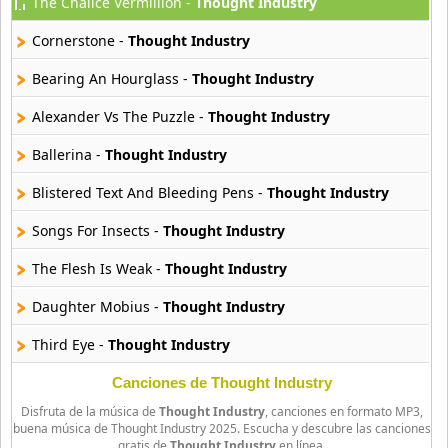
The Chalice Vermillion -
Thought Industry
Atajo
22 músicas online
Cornerstone -
Thought Industry
Banane Metalik
Bearing An Hourglass -
Thought Industry
26 músicas online
Alexander Vs The Puzzle -
Thought Industry
Barry Manilow
Ballerina -
Thought Industry
16 músicas online
Blistered Text And Bleeding Pens -
Thought Industry
Beady Eye
16 músicas online
Songs For Insects -
Thought Industry
The Flesh Is Weak -
Thought Industry
Bee Gees
29 músicas online
Daughter Mobius -
Thought Industry
Third Eye -
Thought Industry
Ben Harper
11 músicas online
Canciones de Thought Industry
Disfruta de la música de
Thought Industry
, canciones en formato MP3,
Billboard
buena música de Thought Industry 2025. Escucha y descubre las canciones
163 músicas online
gratis de
Thought Industry
en línea.