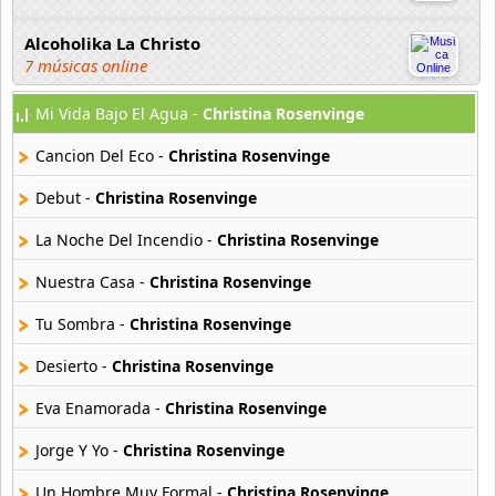
Alcoholika La Christo
7 músicas online
Mi Vida Bajo El Agua -
Christina Rosenvinge
Atajo
22 músicas online
Cancion Del Eco -
Christina Rosenvinge
Banane Metalik
Debut -
Christina Rosenvinge
26 músicas online
La Noche Del Incendio -
Christina Rosenvinge
Barry Manilow
Nuestra Casa -
Christina Rosenvinge
16 músicas online
Tu Sombra -
Christina Rosenvinge
Beady Eye
16 músicas online
Desierto -
Christina Rosenvinge
Eva Enamorada -
Christina Rosenvinge
Bee Gees
29 músicas online
Jorge Y Yo -
Christina Rosenvinge
Un Hombre Muy Formal -
Christina Rosenvinge
Ben Harper