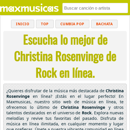
INICIO
TOP
CUMBIA POP
BACHATA
Escucha lo mejor de
POP
MUSICA CRISTIANA
REGGAETON
BALADAS
ALTERNATIVO
ELECTRÓNICA
Christina Rosenvinge de
CUMBIAS
Rock en línea.
¿Quieres disfrutar de la música más destacada de
Christina
Rosenvinge
en línea? ¡Estás en el lugar perfecto! En
Maxmusicas, nuestro sitio web de música en línea, te
ofrecemos lo último de
Christina Rosenvinge
y otros
talentos destacados en el universo de
Rock
. Explora nuevas
melodías y revive tus favoritas del pasado. Disfruta de
música en línea ilimitada, en cualquier momento y lugar
que prefieras. Únete a nuestra vibrante comunidad en línea