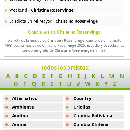
11 músicas online
Weekend -
Christina Rosenvinge
Billboard
La Idiota En Mi Mayor -
Christina Rosenvinge
163 músicas online
Canciones de Christina Rosenvinge
Black Guayaba
Disfruta de la música de
Christina Rosenvinge
, canciones en formato
25 músicas online
MP3, buena música de Christina Rosenvinge 2025. Escucha y descubre las
canciones gratis de
Christina Rosenvinge
en línea.
Black Sabbath
110 músicas online
Todos los artistas:
A
B
C
D
E
F
G
H
I
J
K
L
M
N
Blondie
O
P
Q
R
S
T
U
V
W
X
Y
Z
10 músicas online
Alternativo
Country
Boat
13 músicas online
Ambiente
Criollas
Andina
Cumbia Boliviana
Bon Jovi
50 músicas online
Anime
Cumbia Chilena