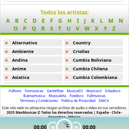
11 músicas online
Todos los artistas:
Billboard
A
B
C
D
E
F
G
H
I
J
K
L
M
N
163 músicas online
O
P
Q
R
S
T
U
V
W
X
Y
Z
Black Guayaba
Alternativo
Country
25 músicas online
Ambiente
Criollas
Black Sabbath
Andina
Cumbia Boliviana
110 músicas online
Anime
Cumbia Chilena
Asiatica
Cumbia Colombiana
Blondie
10 músicas online
Atevip
Cumbia Ecuatoriana
Fulltono
Foxmusicas
Genteflow
MusicaEU
Musicas3
Enladisco
Bachatas
Cumbia Mexicana
Buenamusica
Musicaleta
Foxdisco
Fullmusicas
Boat
Términos y Condiciones
Política de Privacidad
DMCA
Baladas
Cumbia Pop
13 músicas online
Este sitio web no almacena ningún archivo de audio o vídeo en sus servidores.
Baladas De Oro
Cumbia Surena
2025 MaxMusicas © Todos los derechos reservados | España - Chile -
Bon Jovi
Argentina - México.
Baladas En Ingles
Cumbias
50 músicas online
00:00
00:00