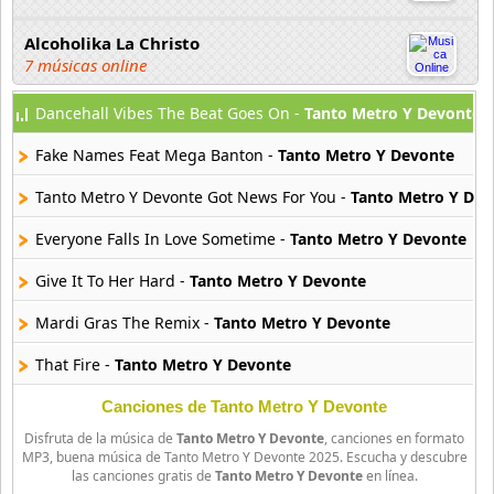
Alcoholika La Christo
7 músicas online
Dancehall Vibes The Beat Goes On -
Tanto Metro Y Devonte
Atajo
22 músicas online
Fake Names Feat Mega Banton -
Tanto Metro Y Devonte
Banane Metalik
Tanto Metro Y Devonte Got News For You -
Tanto Metro Y Dev
26 músicas online
Everyone Falls In Love Sometime -
Tanto Metro Y Devonte
Barry Manilow
Give It To Her Hard -
Tanto Metro Y Devonte
16 músicas online
Mardi Gras The Remix -
Tanto Metro Y Devonte
Beady Eye
16 músicas online
That Fire -
Tanto Metro Y Devonte
Canciones de Tanto Metro Y Devonte
Bee Gees
29 músicas online
Disfruta de la música de
Tanto Metro Y Devonte
, canciones en formato
MP3, buena música de Tanto Metro Y Devonte 2025. Escucha y descubre
las canciones gratis de
Tanto Metro Y Devonte
en línea.
Ben Harper