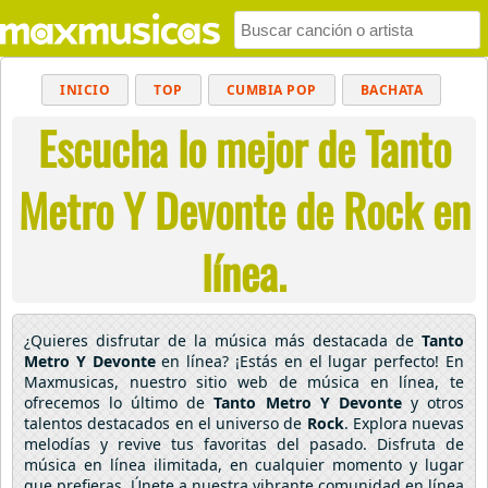
INICIO
TOP
CUMBIA POP
BACHATA
Escucha lo mejor de Tanto
POP
MUSICA CRISTIANA
REGGAETON
BALADAS
ALTERNATIVO
ELECTRÓNICA
Metro Y Devonte de Rock en
CUMBIAS
línea.
¿Quieres disfrutar de la música más destacada de
Tanto
Metro Y Devonte
en línea? ¡Estás en el lugar perfecto! En
Maxmusicas, nuestro sitio web de música en línea, te
ofrecemos lo último de
Tanto Metro Y Devonte
y otros
talentos destacados en el universo de
Rock
. Explora nuevas
melodías y revive tus favoritas del pasado. Disfruta de
música en línea ilimitada, en cualquier momento y lugar
que prefieras. Únete a nuestra vibrante comunidad en línea