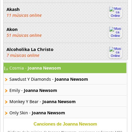
Akash
11 músicas online
Akon
51 músicas online
Alcoholika La Christo
7 músicas online
Cosmia -
Joanna Newsom
Atajo
22 músicas online
Sawdust Y Diamonds -
Joanna Newsom
Banane Metalik
Emily -
Joanna Newsom
26 músicas online
Monkey Y Bear -
Joanna Newsom
Barry Manilow
Only Skin -
Joanna Newsom
16 músicas online
Canciones de Joanna Newsom
Beady Eye