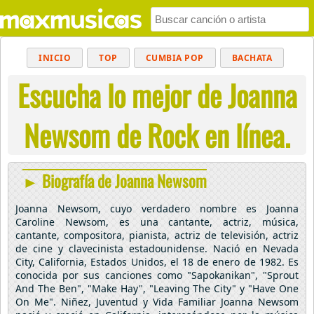
INICIO
TOP
CUMBIA POP
BACHATA
Escucha lo mejor de Joanna
POP
MUSICA CRISTIANA
REGGAETON
BALADAS
ALTERNATIVO
ELECTRÓNICA
Newsom de Rock en línea.
CUMBIAS
► Biografía de Joanna Newsom
Joanna Newsom, cuyo verdadero nombre es Joanna
Caroline Newsom, es una cantante, actriz, música,
cantante, compositora, pianista, actriz de televisión, actriz
de cine y clavecinista estadounidense. Nació en Nevada
City, California, Estados Unidos, el 18 de enero de 1982. Es
conocida por sus canciones como "Sapokanikan", "Sprout
And The Ben", "Make Hay", "Leaving The City" y "Have One
On Me". Niñez, Juventud y Vida Familiar Joanna Newsom