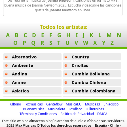
Disfruta de la música de
Joanna Newsom
, canciones en formato MP3,
16 músicas online
buena música de Joanna Newsom 2025. Escucha y descubre las canciones
gratis de
Joanna Newsom
en línea.
Bee Gees
29 músicas online
Todos los artistas:
A
B
C
D
E
F
G
H
I
J
K
L
M
N
Ben Harper
11 músicas online
O
P
Q
R
S
T
U
V
W
X
Y
Z
Billboard
Alternativo
Country
163 músicas online
Ambiente
Criollas
Andina
Cumbia Boliviana
Black Guayaba
25 músicas online
Anime
Cumbia Chilena
Asiatica
Cumbia Colombiana
Black Sabbath
Atevip
Cumbia Ecuatoriana
110 músicas online
Fulltono
Foxmusicas
Genteflow
MusicaEU
Musicas3
Enladisco
Bachatas
Cumbia Mexicana
Buenamusica
Musicaleta
Foxdisco
Fullmusicas
Blondie
Términos y Condiciones
Política de Privacidad
DMCA
Baladas
Cumbia Pop
10 músicas online
Este sitio web no almacena ningún archivo de audio o vídeo en sus servidores.
Baladas De Oro
Cumbia Surena
2025 MaxMusicas © Todos los derechos reservados | España - Chile -