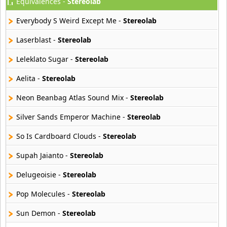
Equivalences -
Stereolab
Atajo
22 músicas online
Everybody S Weird Except Me -
Stereolab
Banane Metalik
Laserblast -
Stereolab
26 músicas online
Leleklato Sugar -
Stereolab
Barry Manilow
Aelita -
Stereolab
16 músicas online
Neon Beanbag Atlas Sound Mix -
Stereolab
Beady Eye
16 músicas online
Silver Sands Emperor Machine -
Stereolab
So Is Cardboard Clouds -
Stereolab
Bee Gees
29 músicas online
Supah Jaianto -
Stereolab
Delugeoisie -
Stereolab
Ben Harper
11 músicas online
Pop Molecules -
Stereolab
Billboard
Sun Demon -
Stereolab
163 músicas online