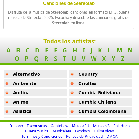
Canciones de Stereolab
Black Guayaba
Disfruta de la música de
Stereolab
, canciones en formato MP3, buena
25 músicas online
música de Stereolab 2025. Escucha y descubre las canciones gratis de
Stereolab
en línea.
Black Sabbath
110 músicas online
Todos los artistas:
A
B
C
D
E
F
G
H
I
J
K
L
M
N
Blondie
O
P
Q
R
S
T
U
V
W
X
Y
Z
10 músicas online
Alternativo
Country
Boat
13 músicas online
Ambiente
Criollas
Andina
Cumbia Boliviana
Bon Jovi
50 músicas online
Anime
Cumbia Chilena
Asiatica
Cumbia Colombiana
Boyz Ii Men
Atevip
Cumbia Ecuatoriana
26 músicas online
Fulltono
Foxmusicas
Genteflow
MusicaEU
Musicas3
Enladisco
Bachatas
Cumbia Mexicana
Buenamusica
Musicaleta
Foxdisco
Fullmusicas
Términos y Condiciones
Política de Privacidad
DMCA
Bryan Ferry