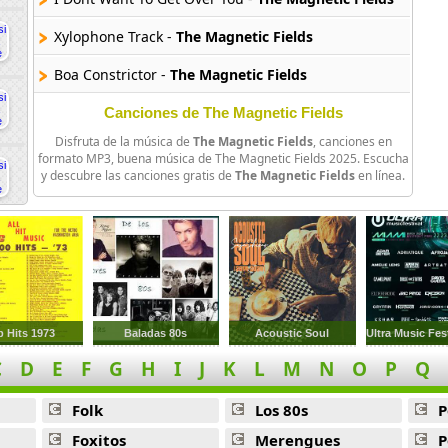
Xylophone Track -
The Magnetic Fields
Boa Constrictor -
The Magnetic Fields
Zebra -
The Magnetic Fields
Canciones de The Magnetic Fields
Disfruta de la música de
The Magnetic Fields
, canciones en
For We Are The King Of The Boudoir -
The Magnetic Fields
formato MP3, buena música de The Magnetic Fields 2025. Escucha
y descubre las canciones gratis de
The Magnetic Fields
en línea.
Parades Go By -
The Magnetic Fields
The Cactus Where Your Heart Should Be -
The Magnetic Fi
If You Dont Cry -
The Magnetic Fields
Blue You -
The Magnetic Fields
p Hits 1973
Baladas 80s
Acoustic Soul
My Sentimental Melody -
The Magnetic Fields
C
D
E
F
G
H
I
J
K
L
M
N
O
P
Q
Strange Eyes -
The Magnetic Fields
Folk
Los 80s
P
Come Back From San Francisco -
The Magnetic Fields
Foxitos
Merengues
P