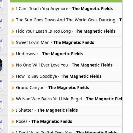
I Cant Touch You Anymore -
The Magnetic Fields
The Sun Goes Down And The World Goes Dancing -
The Ma
Fido Your Leash Is Too Long -
The Magnetic Fields
Sweet Lovin Man -
The Magnetic Fields
Underwear -
The Magnetic Fields
No One Will Ever Love You -
The Magnetic Fields
How To Say Goodbye -
The Magnetic Fields
Grand Canyon -
The Magnetic Fields
Wi Nae Wee Bairn Ye Ll Me Beget -
The Magnetic Fields
I Shatter -
The Magnetic Fields
Roses -
The Magnetic Fields
I Dont Want To Get Over You -
The Magnetic Fields