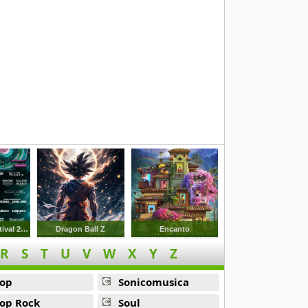
elds
Ultra Music Festival 2024
Dragon Ball Z
Encanto
R
S
T
U
V
W
X
Y
Z
op
Sonicomusica
op Rock
Soul