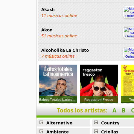
Akash
11 músicas online
Akon
51 músicas online
Alcoholika La Christo
7 músicas online
Atajo
22 músicas online
Banane Metalik
26 músicas online
Exitos Totales Latinoamerica
Reggaeton Fresco
To
Todos los artistas:
A
B
Barry Manilow
16 músicas online
Alternativo
Country
Beady Eye
Ambiente
Criollas