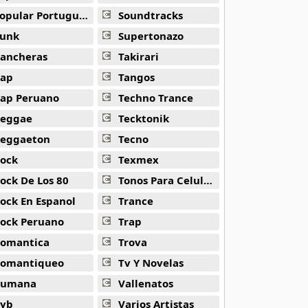
opular Portuguesa
Soundtracks
unk
Supertonazo
ancheras
Takirari
ap
Tangos
ap Peruano
Techno Trance
eggae
Tecktonik
eggaeton
Tecno
ock
Texmex
ock De Los 80
Tonos Para Celulares
ock En Espanol
Trance
s
ock Peruano
Trap
omantica
Trova
omantiqueo
Tv Y Novelas
Rumana
Vallenatos
yb
Varios Artistas