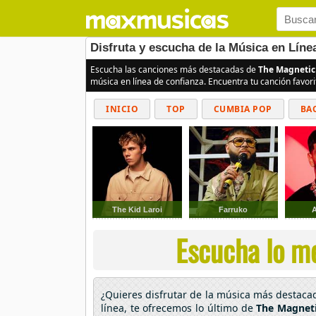
Disfruta y escucha de la Música en Líne
Escucha las canciones más destacadas de
The Magnetic
música en línea de confianza. Encuentra tu canción favor
INICIO
TOP
CUMBIA POP
BA
The Kid Laroi
Farruko
Escucha lo me
¿Quieres disfrutar de la música más destac
línea, te ofrecemos lo último de
The Magneti