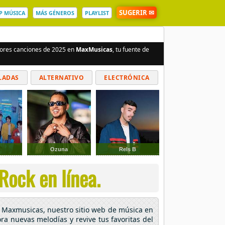
SUGERIR ✉
P MÚSICA
MÁS GÉNEROS
PLAYLIST
ejores canciones de 2025 en
MaxMusicas
, tu fuente de
LADAS
ALTERNATIVO
ELECTRÓNICA
Ozuna
Rels B
Rock en línea.
En Maxmusicas, nuestro sitio web de música en
ora nuevas melodías y revive tus favoritas del