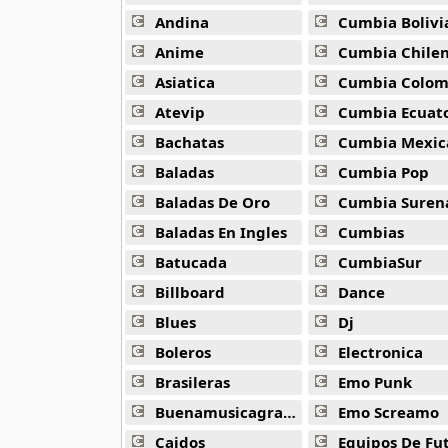
16 músicas online
Andina
Cumbia Bolivi
Anime
Cumbia Chile
Bee Gees
29 músicas online
Asiatica
Cumbia Colombi
Atevip
Cumbia Ecuatori
Ben Harper
Bachatas
Cumbia Mexic
11 músicas online
Baladas
Cumbia Pop
Billboard
Baladas De Oro
Cumbia Suren
163 músicas online
Baladas En Ingles
Cumbias
Batucada
CumbiaSur
Black Guayaba
25 músicas online
Billboard
Dance
Blues
Dj
Black Sabbath
110 músicas online
Boleros
Electronica
Brasileras
Emo Punk
Blondie
Buenamusicagratis
Emo Screamo
10 músicas online
Caidos
Equipos De Fu