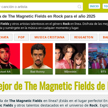
INICIO
TO
a de The Magnetic Fields en Rock para el año 2025
 Fields
y otros artistas talentosos en el género
Rock
en línea. Disfruta de las m
ita y sumérgete en la música en cualquier momento y lugar.
CHATA
POP
MUSICA CRISTIANA
REGGAETON
BA
CUMBIAS
Anuel AA
Bad Bunny
Måneskin
BTS
jor de The Magnetic Fields de 
ada de
The Magnetic Fields
en línea? ¡Estás en el lugar perfecto! 
c Fields
y otros talentos destacados en el universo de
Rock
. Expl