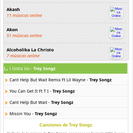
Akash
11 músicas online
Akon
51 músicas online
Alcoholika La Christo
7 músicas online
I Gotta Go -
Trey Songz
Atajo
22 músicas online
Cant Help But Wait Remix Ft Lil Wayne -
Trey Songz
Banane Metalik
You Can Get It Ft T I -
Trey Songz
26 músicas online
Cant Help But Wait -
Trey Songz
Barry Manilow
Missin You -
Trey Songz
16 músicas online
Canciones de Trey Songz
Beady Eye