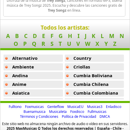
Disfruta de la música de
Trey Songz
, canciones en formato MP3, buena
16 músicas online
música de Trey Songz 2025. Escucha y descubre las canciones gratis de
Trey Songz
en línea.
Bee Gees
29 músicas online
Todos los artistas:
A
B
C
D
E
F
G
H
I
J
K
L
M
N
Ben Harper
11 músicas online
O
P
Q
R
S
T
U
V
W
X
Y
Z
Billboard
Alternativo
Country
163 músicas online
Ambiente
Criollas
Andina
Cumbia Boliviana
Black Guayaba
25 músicas online
Anime
Cumbia Chilena
Asiatica
Cumbia Colombiana
Black Sabbath
Atevip
Cumbia Ecuatoriana
110 músicas online
Fulltono
Foxmusicas
Genteflow
MusicaEU
Musicas3
Enladisco
Bachatas
Cumbia Mexicana
Buenamusica
Musicaleta
Foxdisco
Fullmusicas
Blondie
Términos y Condiciones
Política de Privacidad
DMCA
Baladas
Cumbia Pop
10 músicas online
Este sitio web no almacena ningún archivo de audio o vídeo en sus servidores.
Baladas De Oro
Cumbia Surena
2025 MaxMusicas © Todos los derechos reservados | España - Chile -