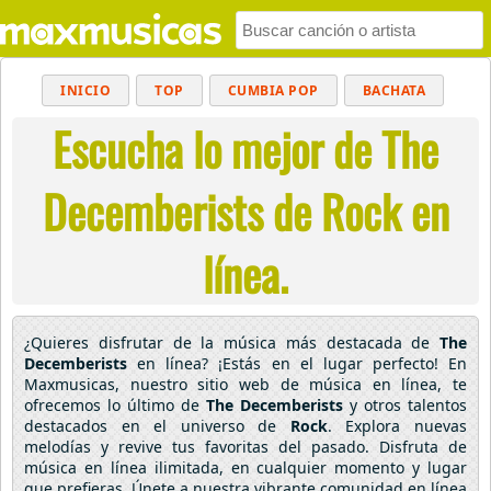
INICIO
TOP
CUMBIA POP
BACHATA
Escucha lo mejor de The
POP
MUSICA CRISTIANA
REGGAETON
BALADAS
ALTERNATIVO
ELECTRÓNICA
Decemberists de Rock en
CUMBIAS
línea.
¿Quieres disfrutar de la música más destacada de
The
Decemberists
en línea? ¡Estás en el lugar perfecto! En
Maxmusicas, nuestro sitio web de música en línea, te
ofrecemos lo último de
The Decemberists
y otros talentos
destacados en el universo de
Rock
. Explora nuevas
melodías y revive tus favoritas del pasado. Disfruta de
música en línea ilimitada, en cualquier momento y lugar
que prefieras. Únete a nuestra vibrante comunidad en línea