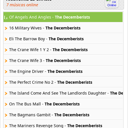
7 músicas online
Of Angels And Angles -
The Decemberists
Atajo
22 músicas online
16 Military Wives -
The Decemberists
Banane Metalik
Eli The Barrow Boy -
The Decemberists
26 músicas online
The Crane Wife 1 Y 2 -
The Decemberists
Barry Manilow
The Crane Wife 3 -
The Decemberists
16 músicas online
The Engine Driver -
The Decemberists
Beady Eye
16 músicas online
The Perfect Crime No 2 -
The Decemberists
The Island Come And See The Landlords Daughter -
The Dece
Bee Gees
29 músicas online
On The Bus Mall -
The Decemberists
The Bagmans Gambit -
The Decemberists
Ben Harper
11 músicas online
The Mariners Revenge Song -
The Decemberists