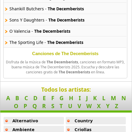
Billboard
Shankill Butchers -
The Decemberists
163 músicas online
Sons Y Daughters -
The Decemberists
Black Guayaba
O Valencia -
The Decemberists
25 músicas online
The Sporting Life -
The Decemberists
Black Sabbath
110 músicas online
We Both Go Down Together -
The Decemberists
Canciones de The Decemberists
Disfruta de la música de
The Decemberists
, canciones en formato MP3,
Summersong -
The Decemberists
Blondie
buena música de The Decemberists 2025. Escucha y descubre las
canciones gratis de
The Decemberists
en línea.
10 músicas online
The Infanta -
The Decemberists
Boat
Yankee Bayonet I Will Be Home Then -
The Decemberists
Todos los artistas:
13 músicas online
A
B
C
D
E
F
G
H
I
J
K
L
M
N
From My Own True Love Lost At Sea -
The Decemberists
O
P
Q
R
S
T
U
V
W
X
Y
Z
Bon Jovi
When The War Came -
The Decemberists
50 músicas online
Alternativo
Country
Boyz Ii Men
Ambiente
Criollas