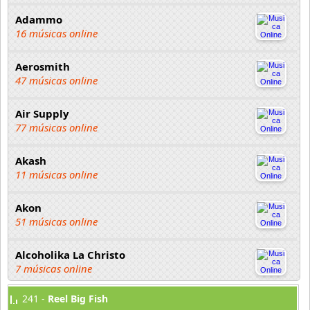
Adammo
16 músicas online
Aerosmith
47 músicas online
Air Supply
77 músicas online
Akash
11 músicas online
Akon
51 músicas online
Alcoholika La Christo
7 músicas online
241 -
Reel Big Fish
Atajo