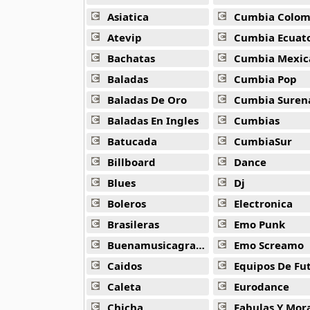
Alejandro Arnais
3 músicas online
Asiatica
Cumbia Colombi
Atevip
Cumbia Ecuatori
Amaenaideyo
Bachatas
Cumbia Mexic
26 músicas online
Baladas
Cumbia Pop
Amagami Ss
Baladas De Oro
Cumbia Suren
50 músicas online
Baladas En Ingles
Cumbias
Batucada
CumbiaSur
Amatsuki
20 músicas online
Billboard
Dance
Blues
Dj
Angel Beats
39 músicas online
Boleros
Electronica
Brasileras
Emo Punk
Angel Heart
Buenamusicagratis
Emo Screamo
36 músicas online
Caidos
Equipos De Fu
Angel Sanctuary
Caleta
Eurodance
19 músicas online
Chicha
Fabulas Y Morale