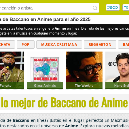
INICIO
TO
ea de Baccano en Anime para el año 2025
os artistas talentosos en el género
Anime
en línea. Disfruta de las mejores canc
rgete en la música en cualquier momento y lugar.
CHATA
POP
MUSICA CRISTIANA
REGGAETON
BA
CUMBIAS
Farruko
Glass Animals
The Weeknd
Harry Sty
lo mejor de Baccano de Anime 
cada de
Baccano
en línea? ¡Estás en el lugar perfecto! En Maxmusi
ntos destacados en el universo de
Anime
. Explora nuevas melodías 