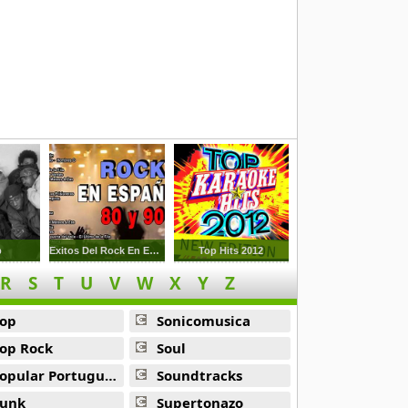
p
Exitos Del Rock En Espanol De Los 80s Y 90s
Top Hits 2012
R
S
T
U
V
W
X
Y
Z
op
Sonicomusica
op Rock
Soul
opular Portuguesa
Soundtracks
unk
Supertonazo