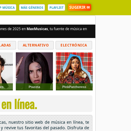
SUGERIR ✉
P MÚSICA
MÁS GÉNEROS
PLAYLIST
iones de 2025 en
MaxMusicas
, tu fuente de música en
LADAS
ALTERNATIVO
ELECTRÓNICA
les
Ptazeta
PinkPantheress
en línea.
cas, nuestro sitio web de música en línea, te
y revive tus favoritas del pasado. Disfruta de