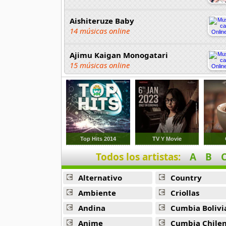
Aishiteruze Baby
14 músicas online
Ajimu Kaigan Monogatari
15 músicas online
Akahori Gedou Hour Rabuge
29 músicas online
Akane Iro Ni Samoru Saka
26 músicas online
Top Hits 2014
TV Y Movie
Todos los artistas:
A
B
Akb0048
6 músicas online
Alternativo
Country
Akikan
Ambiente
Criollas
15 músicas online
Andina
Cumbia Bolivi
Anime
Cumbia Chile