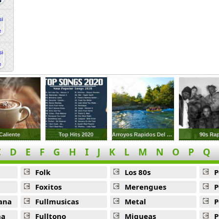
Caliente
Top Hits 2020
Arroyos Rapidos Del Rio
90s Ra
C
D
E
F
G
H
I
J
K
L
M
N
O
P
Q
Folk
Los 80s
P
Foxitos
Merengues
P
ana
Fullmusicas
Metal
P
na
Fulltono
Miqueas
P