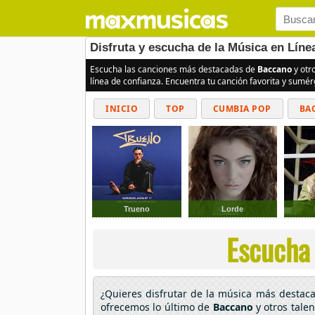
Disfruta y escucha de la Música en Lín
Escucha las canciones más destacadas de
Baccano
y otr
línea de confianza. Encuentra tu canción favorita y sumé
INICIO
TOP
CUMBIA POP
BA
Trueno
Lorde
Escucha 
¿Quieres disfrutar de la música más desta
ofrecemos lo último de
Baccano
y otros tale