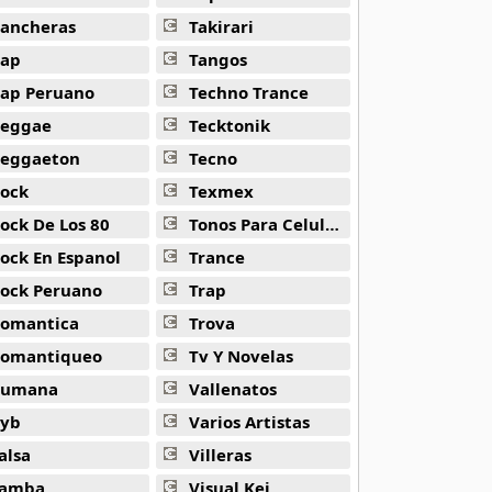
ancheras
Takirari
ap
Tangos
ap Peruano
Techno Trance
eggae
Tecktonik
eggaeton
Tecno
ock
Texmex
ock De Los 80
Tonos Para Celulares
ock En Espanol
Trance
ock Peruano
Trap
omantica
Trova
omantiqueo
Tv Y Novelas
Rumana
Vallenatos
yb
Varios Artistas
alsa
Villeras
amba
Visual Kei