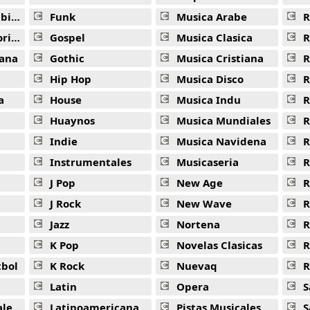
ana
Funk
Musica Arabe
R
ana
Gospel
Musica Clasica
R
ana
Gothic
Musica Cristiana
R
Hip Hop
Musica Disco
R
a
House
Musica Indu
R
Huaynos
Musica Mundiales
R
Indie
Musica Navidena
R
Instrumentales
Musicaseria
R
J Pop
New Age
R
J Rock
New Wave
R
Jazz
Nortena
R
K Pop
Novelas Clasicas
tbol
K Rock
Nuevaq
R
Latin
Opera
S
jas
Latinoamericana
Pistas Musicales
S