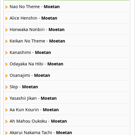
29 músicas online
Nao No Theme -
Moetan
Akane Iro Ni Samoru Saka
Alice Henshin -
Moetan
26 músicas online
Honwaka Nonbiri -
Moetan
Akb0048
Keikan No Theme -
Moetan
6 músicas online
Kanashimi -
Moetan
Akikan
15 músicas online
Odayaka Na Hibi -
Moetan
Osanajimi -
Moetan
Alejandro Arnais
3 músicas online
Skip -
Moetan
Yasashii Jikan -
Moetan
Amaenaideyo
26 músicas online
Aa Kun Kourin -
Moetan
Amagami Ss
Ah Mahou Oukoku -
Moetan
50 músicas online
Akarui Nakama Tachi -
Moetan