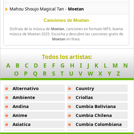
Amatsuki
Mahou Shoujo Magical Tan -
Moetan
20 músicas online
Canciones de Moetan
Angel Beats
Disfruta de la música de
Moetan
, canciones en formato MP3, buena
39 músicas online
música de Moetan 2025. Escucha y descubre las canciones gratis de
Moetan
en línea.
Angel Heart
36 músicas online
Todos los artistas:
A
B
C
D
E
F
G
H
I
J
K
L
M
N
Angel Sanctuary
19 músicas online
O
P
Q
R
S
T
U
V
W
X
Y
Z
Angelic Layer
Alternativo
Country
3 músicas online
Ambiente
Criollas
Andina
Cumbia Boliviana
Ano Natsu De Matteru
52 músicas online
Anime
Cumbia Chilena
Asiatica
Cumbia Colombiana
Another
5 músicas online
Atevip
Cumbia Ecuatoriana