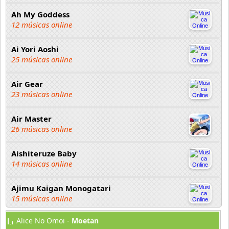
Ah My Goddess
12 músicas online
Ai Yori Aoshi
25 músicas online
Air Gear
23 músicas online
Air Master
26 músicas online
Aishiteruze Baby
14 músicas online
Ajimu Kaigan Monogatari
15 músicas online
Alice No Omoi -
Moetan
Akahori Gedou Hour Rabuge