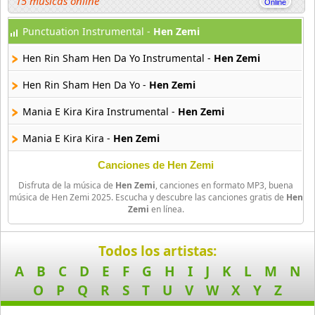
15 músicas online
Punctuation Instrumental -
Hen Zemi
Akahori Gedou Hour Rabuge
29 músicas online
Hen Rin Sham Hen Da Yo Instrumental -
Hen Zemi
Akane Iro Ni Samoru Saka
Hen Rin Sham Hen Da Yo -
Hen Zemi
26 músicas online
Mania E Kira Kira Instrumental -
Hen Zemi
Akb0048
Mania E Kira Kira -
Hen Zemi
6 músicas online
Canciones de Hen Zemi
Akikan
Disfruta de la música de
Hen Zemi
, canciones en formato MP3, buena
15 músicas online
música de Hen Zemi 2025. Escucha y descubre las canciones gratis de
Hen
Zemi
en línea.
Alejandro Arnais
3 músicas online
Todos los artistas:
A
B
C
D
E
F
G
H
I
J
K
L
M
N
Amaenaideyo
26 músicas online
O
P
Q
R
S
T
U
V
W
X
Y
Z