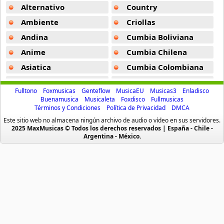
Amagami Ss
Alternativo
Country
50 músicas online
Ambiente
Criollas
Andina
Cumbia Boliviana
Amatsuki
20 músicas online
Anime
Cumbia Chilena
Asiatica
Cumbia Colombiana
Angel Beats
Atevip
Cumbia Ecuatoriana
39 músicas online
Fulltono
Foxmusicas
Genteflow
MusicaEU
Musicas3
Enladisco
Bachatas
Cumbia Mexicana
Buenamusica
Musicaleta
Foxdisco
Fullmusicas
Angel Heart
Términos y Condiciones
Política de Privacidad
DMCA
Baladas
Cumbia Pop
36 músicas online
Este sitio web no almacena ningún archivo de audio o vídeo en sus servidores.
Baladas De Oro
Cumbia Surena
2025 MaxMusicas © Todos los derechos reservados | España - Chile -
Argentina - México.
Angel Sanctuary
Baladas En Ingles
Cumbias
19 músicas online
Batucada
CumbiaSur
Billboard
Dance
Angelic Layer
3 músicas online
Blues
Dj
Boleros
Electronica
Ano Natsu De Matteru
Brasileras
Emo Punk
52 músicas online