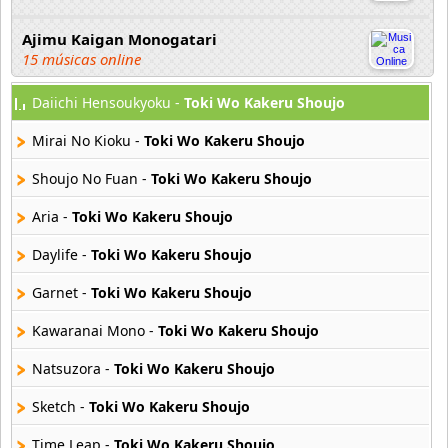
Ajimu Kaigan Monogatari
15 músicas online
Daiichi Hensoukyoku -
Toki Wo Kakeru Shoujo
Akahori Gedou Hour Rabuge
29 músicas online
Mirai No Kioku -
Toki Wo Kakeru Shoujo
Akane Iro Ni Samoru Saka
Shoujo No Fuan -
Toki Wo Kakeru Shoujo
26 músicas online
Aria -
Toki Wo Kakeru Shoujo
Akb0048
Daylife -
Toki Wo Kakeru Shoujo
6 músicas online
Garnet -
Toki Wo Kakeru Shoujo
Akikan
15 músicas online
Kawaranai Mono -
Toki Wo Kakeru Shoujo
Natsuzora -
Toki Wo Kakeru Shoujo
Alejandro Arnais
3 músicas online
Sketch -
Toki Wo Kakeru Shoujo
Time Leap -
Toki Wo Kakeru Shoujo
Amaenaideyo