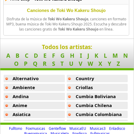
26 músicas online
Canciones de Toki Wo Kakeru Shoujo
Disfruta de la música de
Toki Wo Kakeru Shoujo
, canciones en formato
Amagami Ss
MP3, buena música de Toki Wo Kakeru Shoujo 2025. Escucha y descubre
50 músicas online
las canciones gratis de
Toki Wo Kakeru Shoujo
en línea.
Amatsuki
Todos los artistas:
20 músicas online
A
B
C
D
E
F
G
H
I
J
K
L
M
N
Angel Beats
O
P
Q
R
S
T
U
V
W
X
Y
Z
39 músicas online
Alternativo
Country
Angel Heart
36 músicas online
Ambiente
Criollas
Andina
Cumbia Boliviana
Angel Sanctuary
Anime
Cumbia Chilena
19 músicas online
Asiatica
Cumbia Colombiana
Angelic Layer
Atevip
Cumbia Ecuatoriana
3 músicas online
Fulltono
Foxmusicas
Genteflow
MusicaEU
Musicas3
Enladisco
Bachatas
Cumbia Mexicana
Buenamusica
Musicaleta
Foxdisco
Fullmusicas