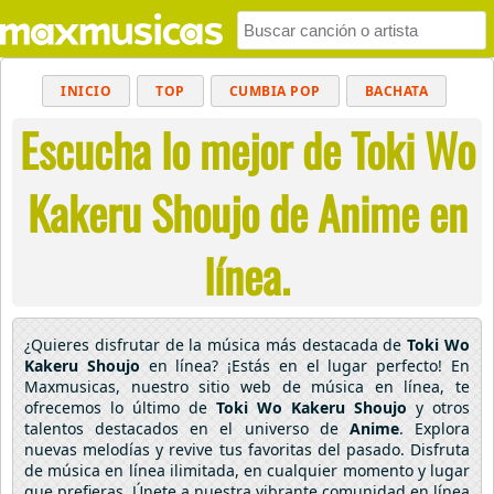
INICIO
TOP
CUMBIA POP
BACHATA
Escucha lo mejor de Toki Wo
POP
MUSICA CRISTIANA
REGGAETON
BALADAS
ALTERNATIVO
ELECTRÓNICA
Kakeru Shoujo de Anime en
CUMBIAS
línea.
¿Quieres disfrutar de la música más destacada de
Toki Wo
Kakeru Shoujo
en línea? ¡Estás en el lugar perfecto! En
Maxmusicas, nuestro sitio web de música en línea, te
ofrecemos lo último de
Toki Wo Kakeru Shoujo
y otros
talentos destacados en el universo de
Anime
. Explora
nuevas melodías y revive tus favoritas del pasado. Disfruta
de música en línea ilimitada, en cualquier momento y lugar
que prefieras. Únete a nuestra vibrante comunidad en línea