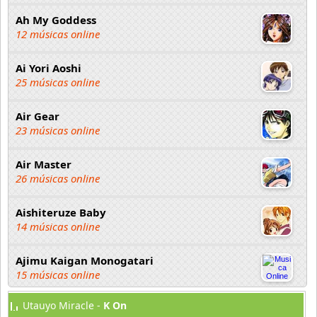
Ah My Goddess
12 músicas online
Ai Yori Aoshi
25 músicas online
Air Gear
23 músicas online
Air Master
26 músicas online
Aishiteruze Baby
14 músicas online
Ajimu Kaigan Monogatari
15 músicas online
Utauyo Miracle -
K On
Akahori Gedou Hour Rabuge