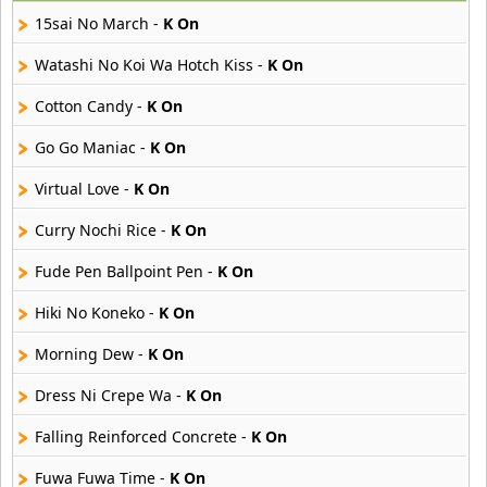
29 músicas online
15sai No March -
K On
Akane Iro Ni Samoru Saka
Watashi No Koi Wa Hotch Kiss -
K On
26 músicas online
Cotton Candy -
K On
Akb0048
Go Go Maniac -
K On
6 músicas online
Virtual Love -
K On
Akikan
15 músicas online
Curry Nochi Rice -
K On
Fude Pen Ballpoint Pen -
K On
Alejandro Arnais
3 músicas online
Hiki No Koneko -
K On
Morning Dew -
K On
Amaenaideyo
26 músicas online
Dress Ni Crepe Wa -
K On
Amagami Ss
Falling Reinforced Concrete -
K On
50 músicas online
Fuwa Fuwa Time -
K On