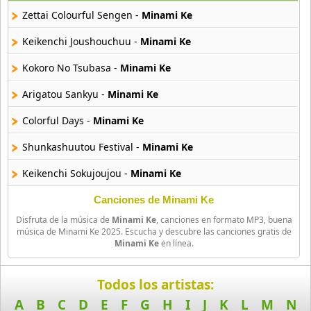
29 músicas online
Zettai Colourful Sengen -
Minami Ke
Akane Iro Ni Samoru Saka
Keikenchi Joushouchuu -
Minami Ke
26 músicas online
Kokoro No Tsubasa -
Minami Ke
Akb0048
Arigatou Sankyu -
Minami Ke
6 músicas online
Colorful Days -
Minami Ke
Akikan
15 músicas online
Shunkashuutou Festival -
Minami Ke
Keikenchi Sokujoujou -
Minami Ke
Alejandro Arnais
3 músicas online
Canciones de Minami Ke
Disfruta de la música de
Minami Ke
, canciones en formato MP3, buena
Amaenaideyo
música de Minami Ke 2025. Escucha y descubre las canciones gratis de
26 músicas online
Minami Ke
en línea.
Amagami Ss
Todos los artistas:
50 músicas online
A
B
C
D
E
F
G
H
I
J
K
L
M
N