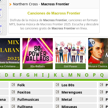
Northern Cross -
Macross Frontier
Shinkuu No Diamond Crevasse -
Macross Frontier
Canciones de Macross Frontier
Disfruta de la música de
Macross Frontier
, canciones en formato
Triangler -
Macross Frontier
MP3, buena música de Macross Frontier 2025. Escucha y descubre
las canciones gratis de
Macross Frontier
en línea.
Ao No Ether -
Macross Frontier
Seikan Hikou -
Macross Frontier
Ninjin Loves You Yeah -
Macross Frontier
Nyan Nyan Service Medley -
Macross Frontier
Mix Musica Cristiana Juvenil
80s Ballads
Girl Power
Neko Nikki -
Macross Frontier
C
D
E
F
G
H
I
J
K
L
M
N
O
P
Q
Folk
Los 80s
P
Foxitos
Merengues
P
ana
Fullmusicas
Metal
P
na
Fulltono
Miqueas
P