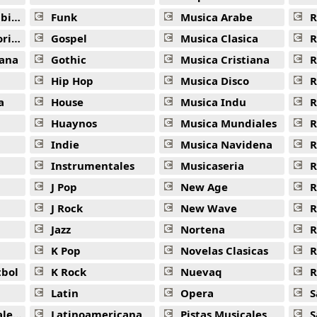
ana
Funk
Musica Arabe
R
ana
Gospel
Musica Clasica
R
ana
Gothic
Musica Cristiana
R
Hip Hop
Musica Disco
R
a
House
Musica Indu
R
Huaynos
Musica Mundiales
R
Indie
Musica Navidena
R
Instrumentales
Musicaseria
R
J Pop
New Age
R
J Rock
New Wave
R
Jazz
Nortena
R
K Pop
Novelas Clasicas
tbol
K Rock
Nuevaq
R
Latin
Opera
S
jas
Latinoamericana
Pistas Musicales
S