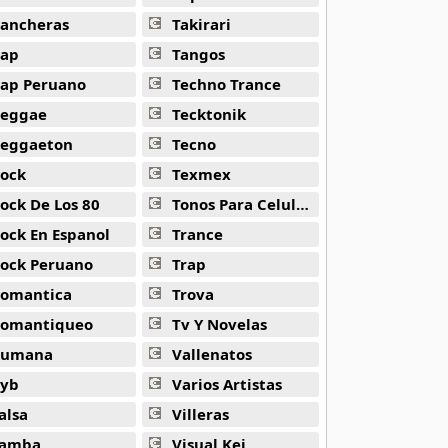
ancheras
Takirari
ap
Tangos
ap Peruano
Techno Trance
eggae
Tecktonik
eggaeton
Tecno
ock
Texmex
ock De Los 80
Tonos Para Celulares
ock En Espanol
Trance
ock Peruano
Trap
omantica
Trova
omantiqueo
Tv Y Novelas
Rumana
Vallenatos
yb
Varios Artistas
alsa
Villeras
amba
Visual Kei