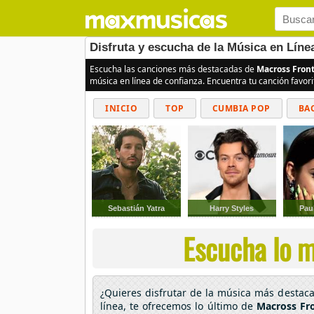
Disfruta y escucha de la Música en Líne
Escucha las canciones más destacadas de
Macross Front
música en línea de confianza. Encuentra tu canción favor
INICIO
TOP
CUMBIA POP
BA
Sebastián Yatra
Harry Styles
Pau
Escucha lo m
¿Quieres disfrutar de la música más desta
línea, te ofrecemos lo último de
Macross Fro