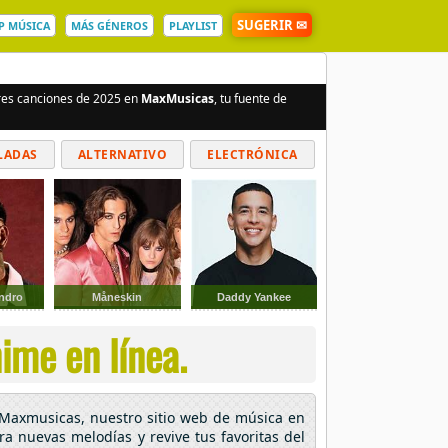
SUGERIR ✉
P MÚSICA
MÁS GÉNEROS
PLAYLIST
ores canciones de 2025 en
MaxMusicas
, tu fuente de
LADAS
ALTERNATIVO
ELECTRÓNICA
ndro
Måneskin
Daddy Yankee
ime en línea.
n Maxmusicas, nuestro sitio web de música en
ora nuevas melodías y revive tus favoritas del