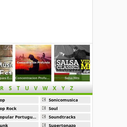
Musica Clasica para Estudiar
Concentracion Profunda
Salsa Hits
R
S
T
U
V
W
X
Y
Z
op
Sonicomusica
op Rock
Soul
opular Portuguesa
Soundtracks
unk
Supertonazo