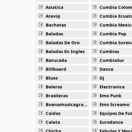
Alejandro Arnais
3 músicas online
Asiatica
Cumbia Colombi
Atevip
Cumbia Ecuatori
Amaenaideyo
Bachatas
Cumbia Mexic
26 músicas online
Baladas
Cumbia Pop
Amagami Ss
Baladas De Oro
Cumbia Suren
50 músicas online
Baladas En Ingles
Cumbias
Batucada
CumbiaSur
Amatsuki
20 músicas online
Billboard
Dance
Blues
Dj
Angel Beats
39 músicas online
Boleros
Electronica
Brasileras
Emo Punk
Angel Heart
Buenamusicagratis
Emo Screamo
36 músicas online
Caidos
Equipos De Fu
Angel Sanctuary
Caleta
Eurodance
19 músicas online
Chicha
Fabulas Y Morale