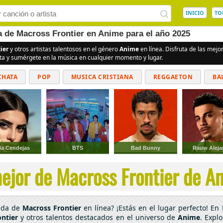
INICIO
TO
a de Macross Frontier en Anime para el año 2025
ier
y otros artistas talentosos en el género
Anime
en línea. Disfruta de las mej
ita y sumérgete en la música en cualquier momento y lugar.
CHATA
POP
MUSICA CRISTIANA
REGGAETON
BA
CUMBIAS
la Cendejas
BTS
Bad Bunny
Rauw Aleja
ejor de Macross Frontier de An
cada de
Macross Frontier
en línea? ¡Estás en el lugar perfecto! E
ntier
y otros talentos destacados en el universo de
Anime
. Expl