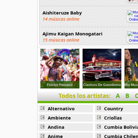
Aishiteruze Baby
14 músicas online
Ajimu Kaigan Monogatari
15 músicas online
Akahori Gedou Hour Rabuge
29 músicas online
Akane Iro Ni Samoru Saka
26 músicas online
Folclor Peruano
Clasicos De Gasolinera
Todos los artistas:
A
B
Akb0048
6 músicas online
Alternativo
Country
Akikan
Ambiente
Criollas
15 músicas online
Andina
Cumbia Bolivi
Anime
Cumbia Chile