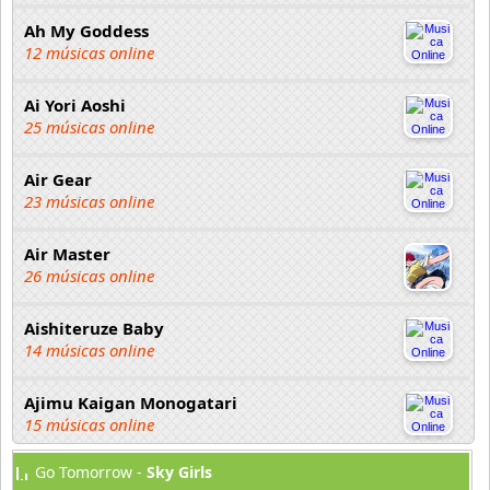
Ah My Goddess
12 músicas online
Ai Yori Aoshi
25 músicas online
Air Gear
23 músicas online
Air Master
26 músicas online
Aishiteruze Baby
14 músicas online
Ajimu Kaigan Monogatari
15 músicas online
Go Tomorrow -
Sky Girls
Akahori Gedou Hour Rabuge