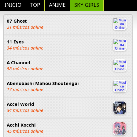
INICIO
TOP
ANIME
SKY GIRLS
07 Ghost
21 músicas online
11 Eyes
34 músicas online
A Channel
58 músicas online
Abenobashi Mahou Shoutengai
17 músicas online
Accel World
34 músicas online
Acchi Kocchi
45 músicas online