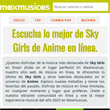
INICIO
TOP
CUMBIA POP
BACHATA
Escucha lo mejor de Sky
POP
MUSICA CRISTIANA
REGGAETON
BALADAS
ALTERNATIVO
ELECTRÓNICA
Girls de Anime en línea.
CUMBIAS
¿Quieres disfrutar de la música más destacada de
Sky Girls
en línea? ¡Estás en el lugar perfecto! En Maxmusicas,
nuestro sitio web de música en línea, te ofrecemos lo
último de
Sky Girls
y otros talentos destacados en el
universo de
Anime
. Explora nuevas melodías y revive tus
favoritas del pasado. Disfruta de música en línea ilimitada,
en cualquier momento y lugar que prefieras. Únete a
nuestra vibrante comunidad en línea y vive la mejor
experiencia musical del año 2025 en Maxmusicas.